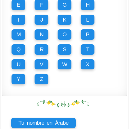
E
F
G
H
I
J
K
L
M
N
O
P
Q
R
S
T
U
V
W
X
Y
Z
Tu nombre en Árabe