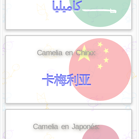
كاميليا
Camelia en Chino:
卡梅利亚
Camelia en Japonés: