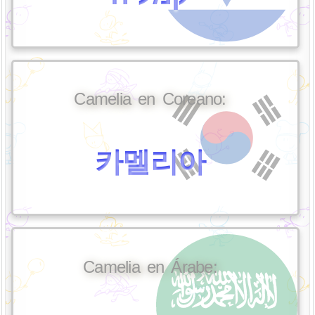
Camelia en Coreano:
카멜리아
Camelia en Árabe: