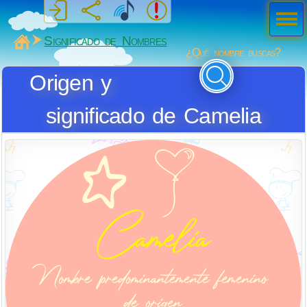
Men
ú
MiSabueso
Significado de Nombres
¿Qué nombre buscas?
Origen y
significado de Camelia