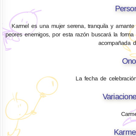
Perso
Karmel es una mujer serena, tranquila y amante d
peores enemigos, por esta razón buscará la forma 
acompañada de
Ono
La fecha de celebració
Variacion
Carme
Karmel