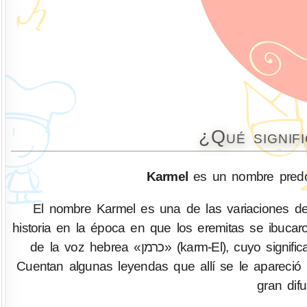
¿Qué signif
Karmel
es un nombre predo
El nombre Karmel es una de las variaciones d
historia en la época en que los eremitas se ibucar
de la voz hebrea «כרמן» (karm-El), cuyo significado puede interpretarse etimológicamente como “jardín de Dios”.
Cuentan algunas leyendas que allí se le apareci
gran difu