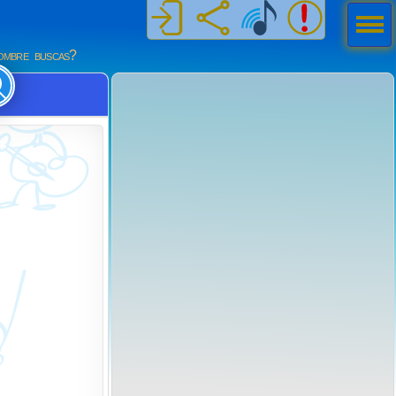
Men
ú
mbre buscas?