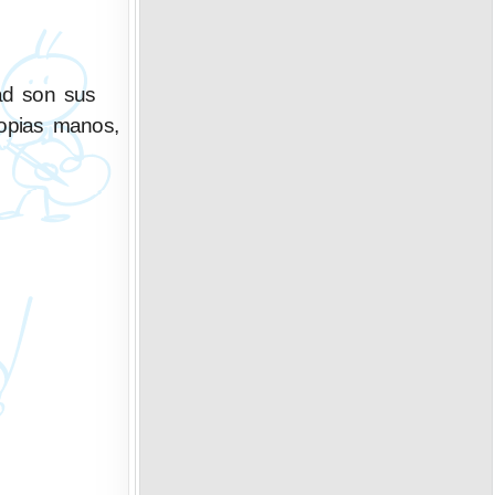
dad son sus
ropias manos,