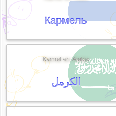
Кармель
Karmel en Árabe:
الكرمل