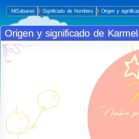
MiSabueso
Significado de Nombres
Origen y signific
Origen y significado de Karmel