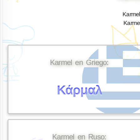
Karmel
Karme
Karmel en Griego:
Κάρμαλ
Karmel en Ruso: