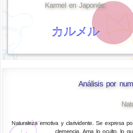
Karmel en Japonés:
カルメル
Análisis por nu
Nat
Naturaleza emotiva y clarividente. Se expresa por
clemencia. Ama lo oculto, lo q