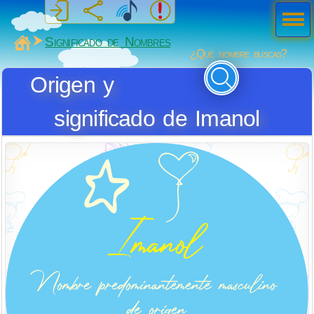
Men
ú
MiSabueso
Significado de Nombres
¿Qué nombre buscas?
Origen y
significado de Imanol