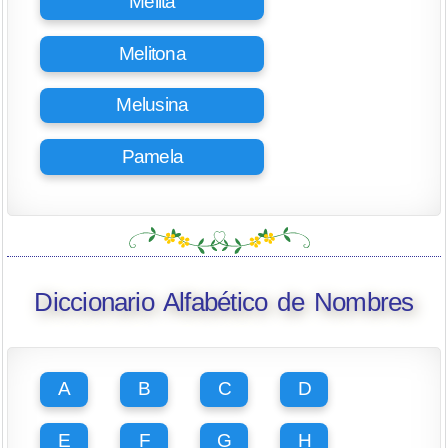
Melita
Melitona
Melusina
Pamela
Diccionario Alfabético de Nombres
A
B
C
D
E
F
G
H