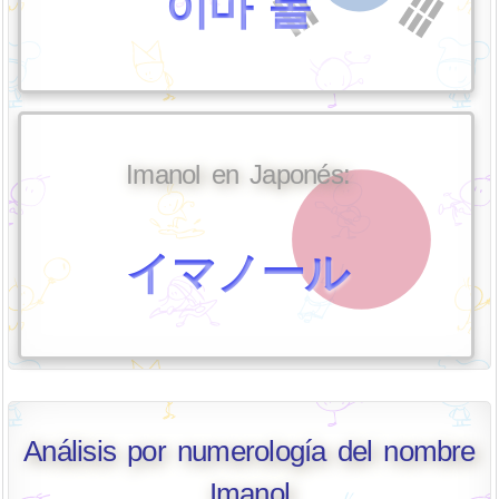
이마 놀
Imanol en Japonés:
イマノール
Análisis por numerología del nombre
Imanol