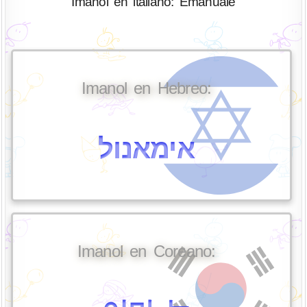
Imanol en italiano: Emanuale
Imanol en Hebreo:
אימאנול
Imanol en Coreano: