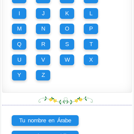
I
J
K
L
M
N
O
P
Q
R
S
T
U
V
W
X
Y
Z
Tu nombre en Árabe