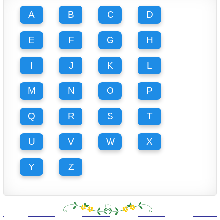
A
B
C
D
E
F
G
H
I
J
K
L
M
N
O
P
Q
R
S
T
U
V
W
X
Y
Z