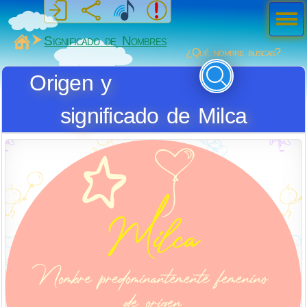
Men
ú
MiSabueso
Significado de Nombres
¿Qué nombre buscas?
Origen y
significado de Milca