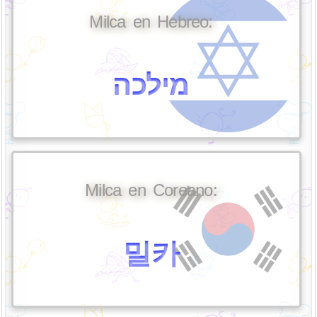
Milca en Hebreo:
מילכה
Milca en Coreano:
밀카