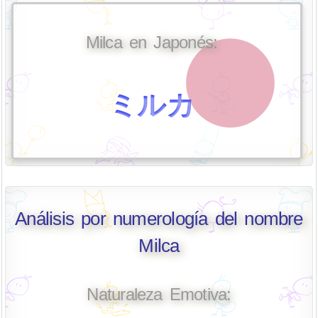
Milca en Japonés:
ミルカ
Análisis por numerología del nombre
Milca
Naturaleza Emotiva: