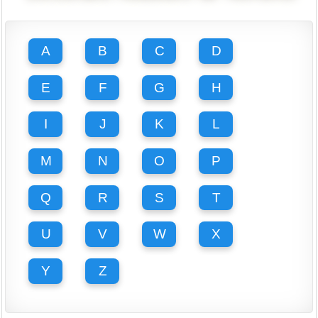
A
B
C
D
E
F
G
H
I
J
K
L
M
N
O
P
Q
R
S
T
U
V
W
X
Y
Z