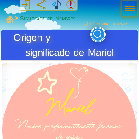
Men
ú
MiSabueso
Significado de Nombres
¿Qué nombre buscas?
Origen y
significado de Mariel