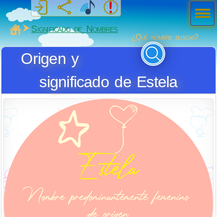
Men
ú
MiSabueso
Significado de Nombres
¿Qué nombre buscas?
Origen y
significado de Estela