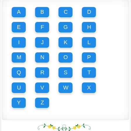
A
B
C
D
E
F
G
H
I
J
K
L
M
N
O
P
Q
R
S
T
U
V
W
X
Y
Z