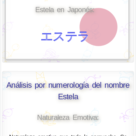
Estela en Japonés:
エステラ
Análisis por numerología del nombre
Estela
Naturaleza Emotiva: