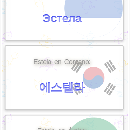
Эстела
Estela en Coreano:
에스텔라