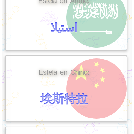
Estela en Árabe:
استيلا
Estela en Chino:
埃斯特拉