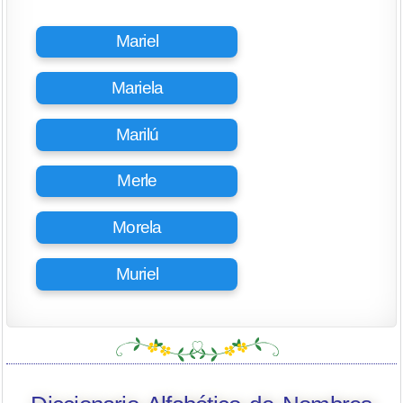
Mariel
Mariela
Marilú
Merle
Morela
Muriel