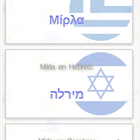
Μίρλα
Mirla en Hebreo:
מירלה