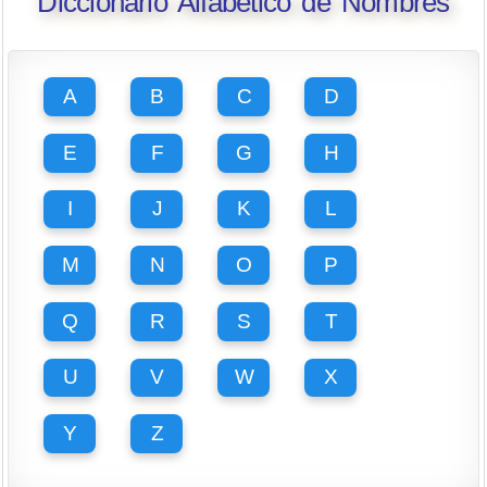
Diccionario Alfabético de Nombres
A
B
C
D
E
F
G
H
I
J
K
L
M
N
O
P
Q
R
S
T
U
V
W
X
Y
Z