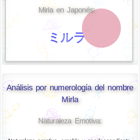
Mirla en Japonés:
ミルラ
Análisis por numerología del nombre
Mirla
Naturaleza Emotiva: