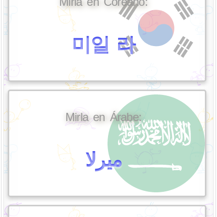
Mirla en Coreano:
미일 라
Mirla en Árabe:
ميرلا