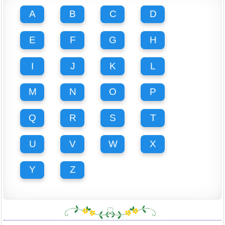
A
B
C
D
E
F
G
H
I
J
K
L
M
N
O
P
Q
R
S
T
U
V
W
X
Y
Z