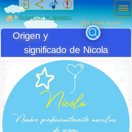
Men
ú
MiSabueso
Significado de Nombres
¿Qué nombre buscas?
Origen y
significado de Nicola