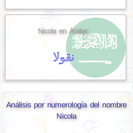
Nicola en Árabe:
نقولا
Análisis por numerología del nombre
Nicola