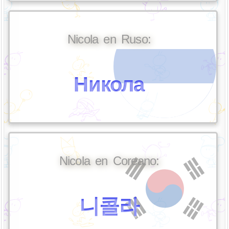
Nicola en Ruso:
Никола
Nicola en Coreano:
니콜라