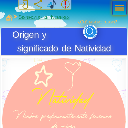
Men
ú
MiSabueso
Significado de Nombres
¿Qué nombre buscas?
Origen y
significado de Natividad