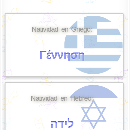
Natividad en Griego:
Γέννηση
Natividad en Hebreo:
לידה