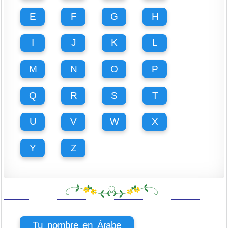
E
F
G
H
I
J
K
L
M
N
O
P
Q
R
S
T
U
V
W
X
Y
Z
Tu nombre en Árabe