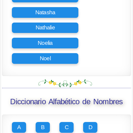
Natasha
Nathalie
Noelia
Noel
Diccionario Alfabético de Nombres
A
B
C
D