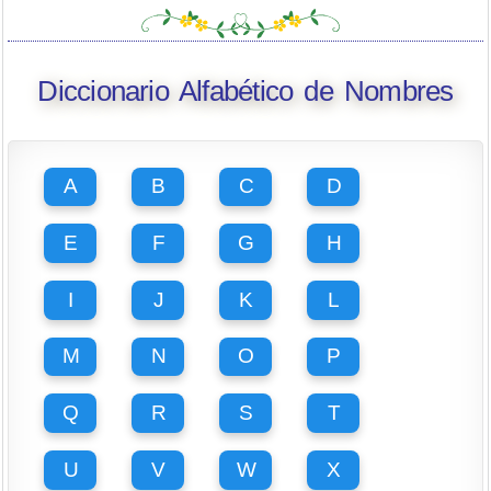
Diccionario Alfabético de Nombres
A
B
C
D
E
F
G
H
I
J
K
L
M
N
O
P
Q
R
S
T
U
V
W
X