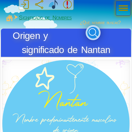
Men
ú
MiSabueso
Significado de Nombres
¿Qué nombre buscas?
Origen y
significado de Nantan