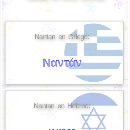
Nantan en Griego:
Ναντάν
Nantan en Hebreo: