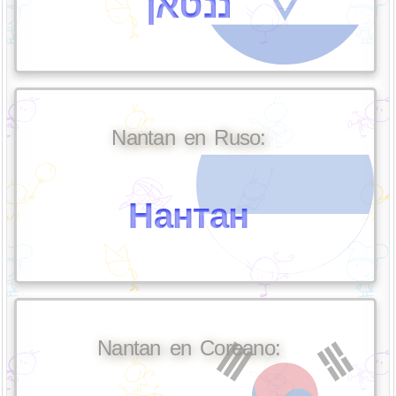
ננטאן
Nantan en Ruso:
Нантан
Nantan en Coreano: