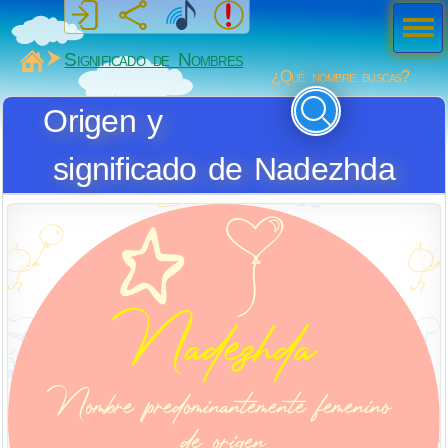
Men
ú
MiSabueso
Significado de Nombres
¿Qué nombre buscas?
Origen y
significado de Nadezhda