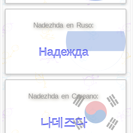
Nadezhda en Ruso:
Надежда
Nadezhda en Coreano:
나데즈다