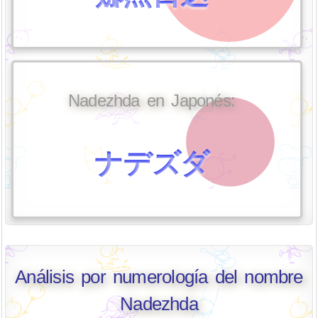
Nadezhda en Japonés:
ナデズダ
Análisis por numerología del nombre
Nadezhda