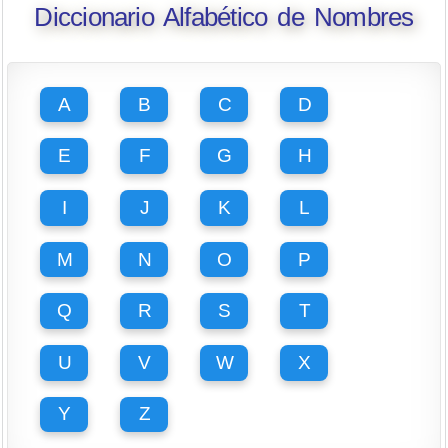
Diccionario Alfabético de Nombres
A
B
C
D
E
F
G
H
I
J
K
L
M
N
O
P
Q
R
S
T
U
V
W
X
Y
Z