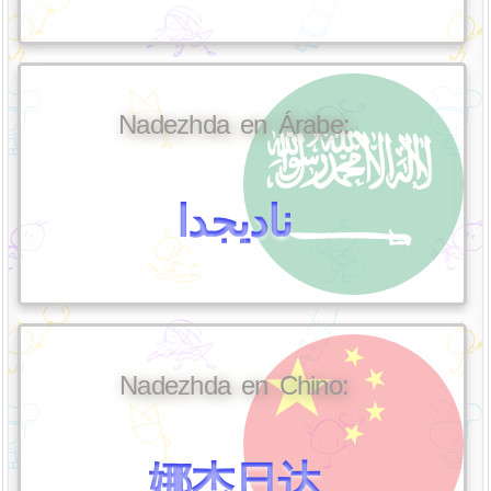
Nadezhda en Árabe:
ناديجدا
Nadezhda en Chino:
娜杰日达