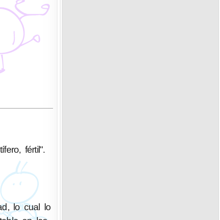
ro, fértil".
, lo cual lo