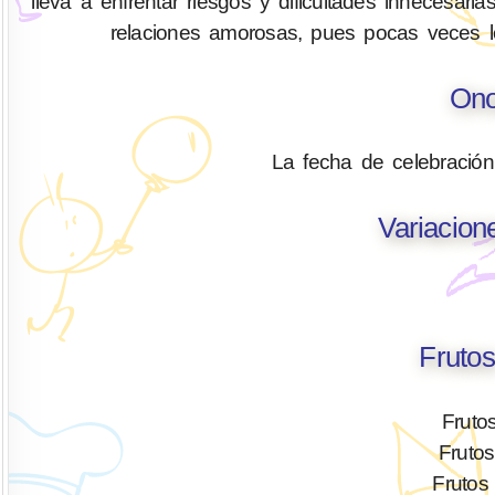
lleva a enfrentar riesgos y dificultades innecesar
relaciones amorosas, pues pocas veces l
Ono
La fecha de celebració
Variacion
Frutos
Fruto
Frutos
Frutos