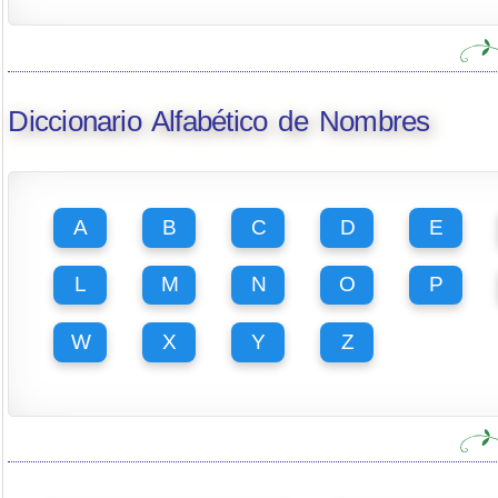
Diccionario Alfabético de Nombres
A
B
C
D
E
L
M
N
O
P
W
X
Y
Z