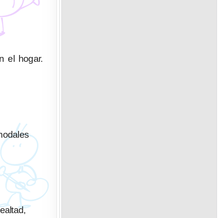
n el hogar.
modales
altad,