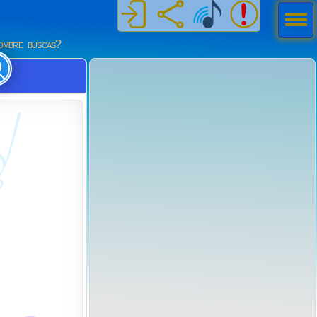
Men
ú
mbre buscas?