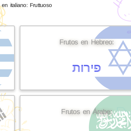
 en italiano: Fruttuoso
Frutos en Hebreo:
פירות
Frutos en Árabe: