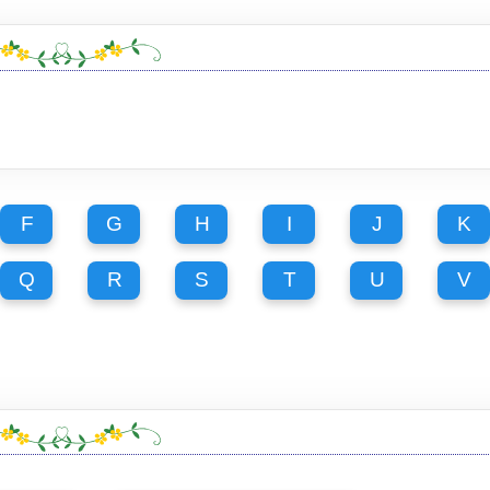
F
G
H
I
J
K
Q
R
S
T
U
V