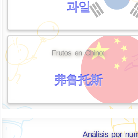
과일
Frutos en Chino:
弗鲁托斯
Análisis por nu