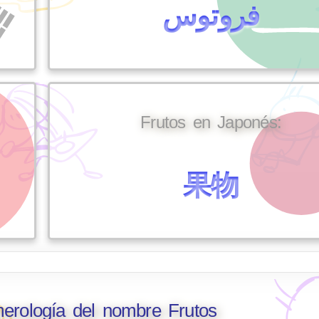
فروتوس
Frutos en Japonés:
果物
merología del nombre Frutos