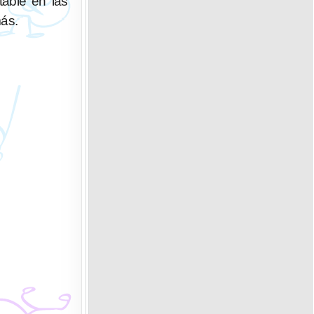
table en las
ás.