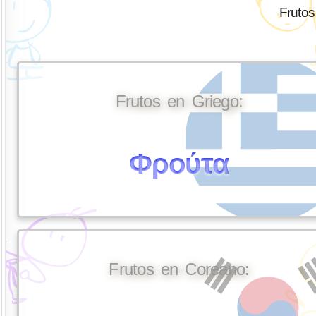
Frutos
Frutos en Griego:
Φρούτα
Frutos en Coreano: