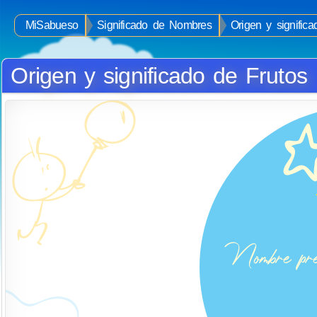
MiSabueso
Significado de Nombres
Origen y signific
Origen y significado de Frutos