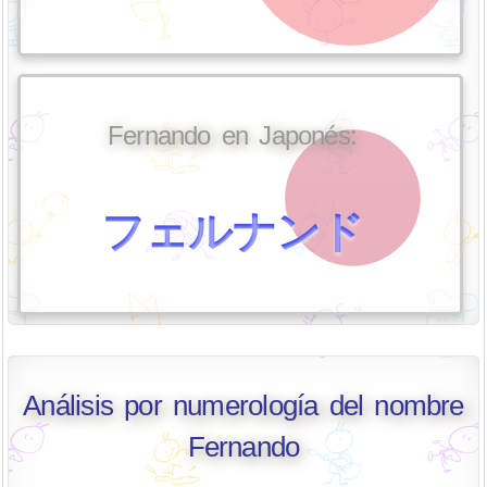
Fernando en Japonés:
フェルナンド
Análisis por numerología del nombre
Fernando