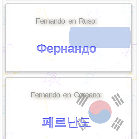
Fernando en Ruso:
Фернандо
Fernando en Coreano:
페르난도