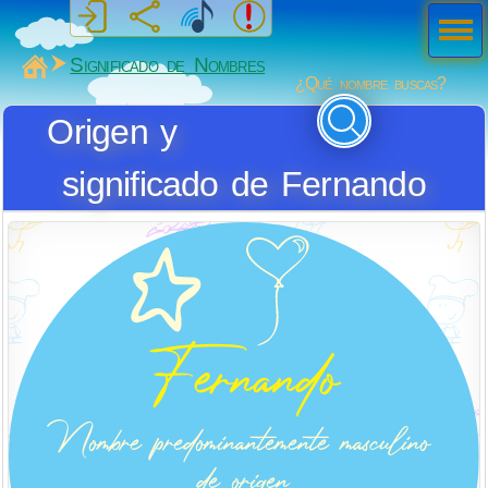
Men
ú
MiSabueso
Significado de Nombres
¿Qué nombre buscas?
Origen y
significado de Fernando