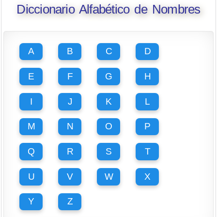
Diccionario Alfabético de Nombres
A
B
C
D
E
F
G
H
I
J
K
L
M
N
O
P
Q
R
S
T
U
V
W
X
Y
Z