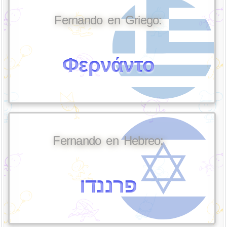
Fernando en Griego:
Φερνάντο
Fernando en Hebreo:
פרננדו