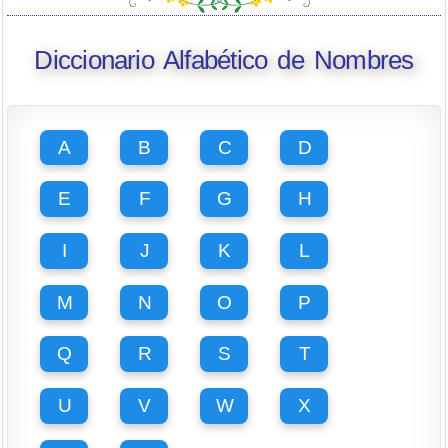
Diccionario Alfabético de Nombres
A
B
C
D
E
F
G
H
I
J
K
L
M
N
O
P
Q
R
S
T
U
V
W
X