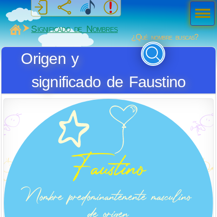
Men
ú
MiSabueso
Significado de Nombres
¿Qué nombre buscas?
Origen y
significado de Faustino