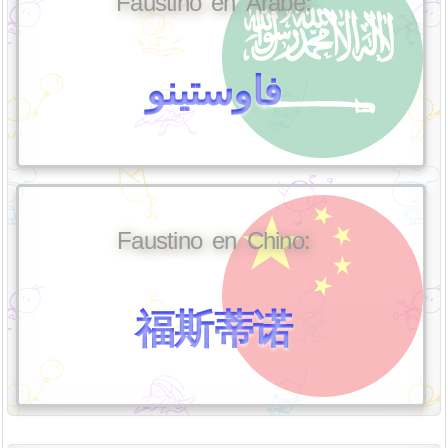
Faustino en Árabe:
فاوستينو
Faustino en Chino:
福斯蒂诺