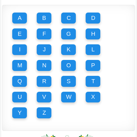
A
B
C
D
E
F
G
H
I
J
K
L
M
N
O
P
Q
R
S
T
U
V
W
X
Y
Z