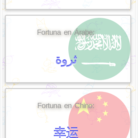
Fortuna en Árabe:
ثروة
Fortuna en Chino:
幸运