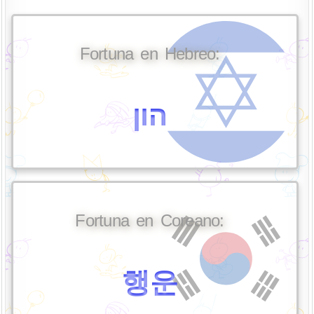
Fortuna en Hebreo:
הון
Fortuna en Coreano:
행운