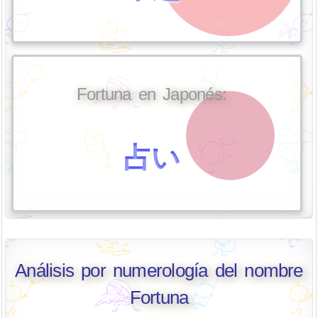
Fortuna en Japonés:
占い
Análisis por numerología del nombre
Fortuna