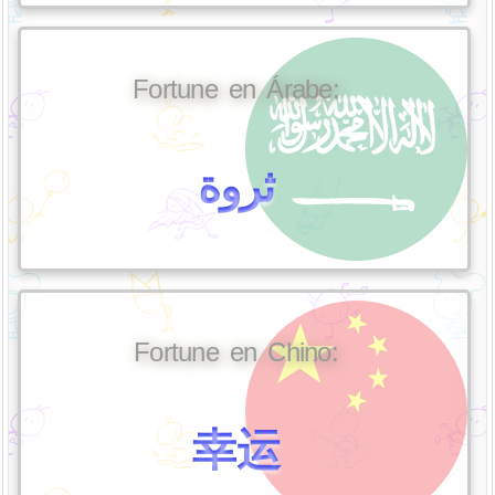
Fortune en Árabe:
ثروة
Fortune en Chino:
幸运