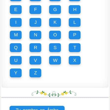
E
F
G
H
I
J
K
L
M
N
O
P
Q
R
S
T
U
V
W
X
Y
Z