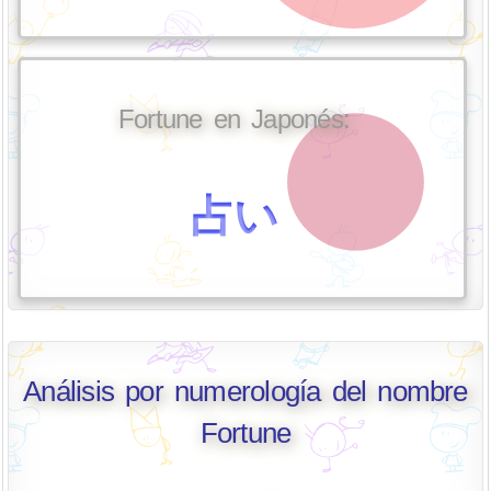
Fortune en Japonés:
占い
Análisis por numerología del nombre
Fortune