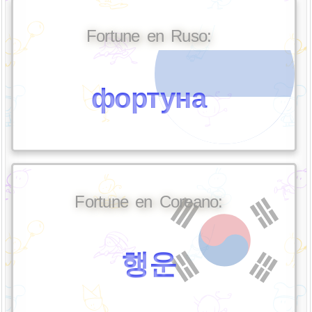
Fortune en Ruso:
фортуна
Fortune en Coreano:
행운