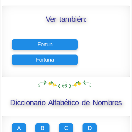
Ver también:
Fortun
Fortuna
Diccionario Alfabético de Nombres
A
B
C
D