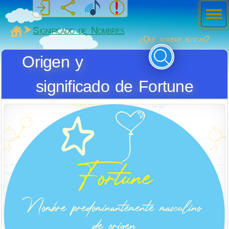
Men
ú
MiSabueso
Significado de Nombres
¿Qué nombre buscas?
Origen y
significado de Fortune