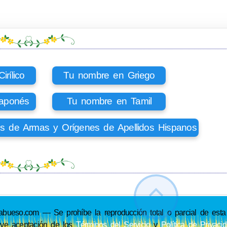
rílico
Tu nombre en Griego
aponés
Tu nombre en Tamil
os de Armas y Orígenes de Apellidos Hispanos
so.com — Se prohíbe la reproducción total o parcial de esta p
uye aceptación de los
Términos del Servicio
y
Política de Privaci