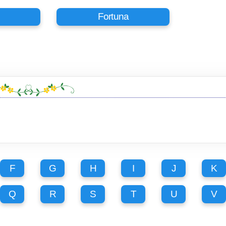
Fortuna
F
G
H
I
J
K
Q
R
S
T
U
V