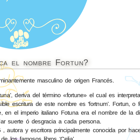
ica el nombre Fortun?
inantemente masculino de origen Francés.
una’, deriva del término «fortune» el cual es interpre
sible escritura de este nombre es ‘fortnum’. Fortun, o f
te, en el imperio italiano Fotuna era el nombre de la d
dar suerte ó desgracia a cada persona.
autora y escritora principalmente conocida por hacer 
a de los famosos libros ‘Celia’.