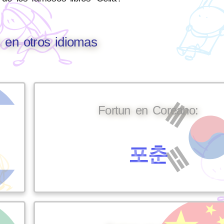
 en otros idiomas
Fortun en Coreano:
포춘