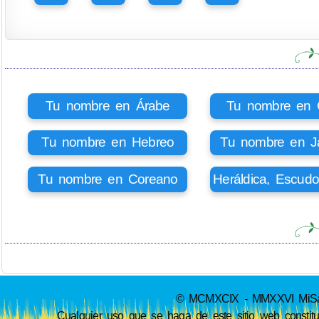
Tu nombre en Árabe
Tu nombre en Ci
Tu nombre en Hebreo
Tu nombre en J
Tu nombre en Coreano
Heráldica, Escud
© MCMXCIX - MMXXVI MiSabue
Cualquier uso que se haga de este sitio web constit