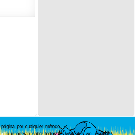
ágina por cualquier método.
dad
que operan sobre todos los visitantes y/o usuarios.