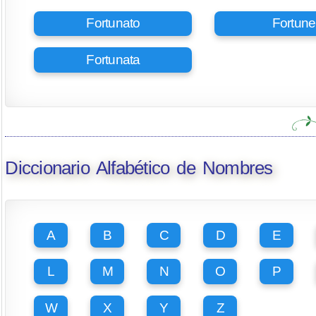
Fortunato
Fortune
Fortunata
Diccionario Alfabético de Nombres
A
B
C
D
E
L
M
N
O
P
W
X
Y
Z