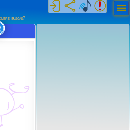
Men
ú
mbre buscas?