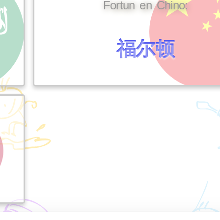
Fortun en Chino:
福尔顿