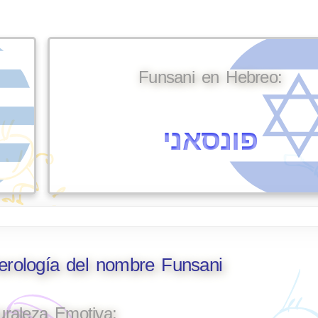
Funsani en Hebreo:
פונסאני
erología del nombre Funsani
uraleza Emotiva: