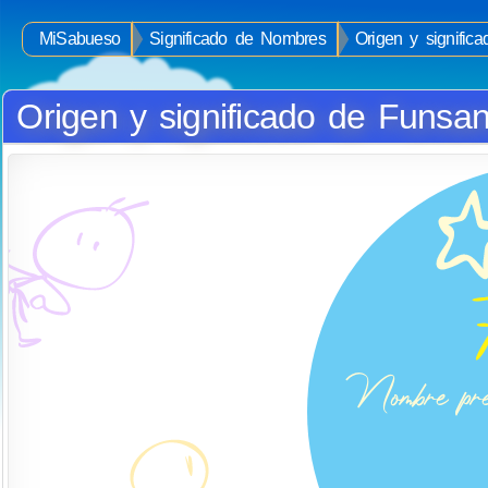
MiSabueso
Significado de Nombres
Origen y signific
Origen y significado de Funsan