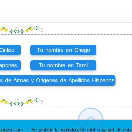
rílico
Tu nombre en Griego
aponés
Tu nombre en Tamil
os de Armas y Orígenes de Apellidos Hispanos
so.com — Se prohíbe la reproducción total o parcial de esta p