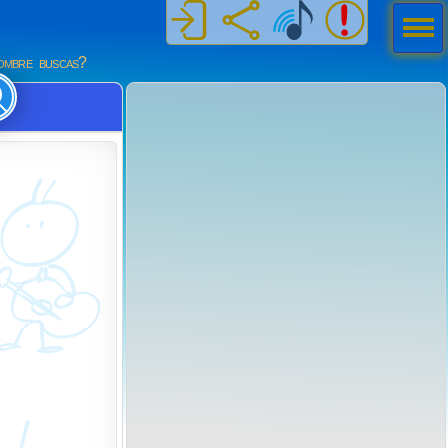
Men
ú
mbre buscas?