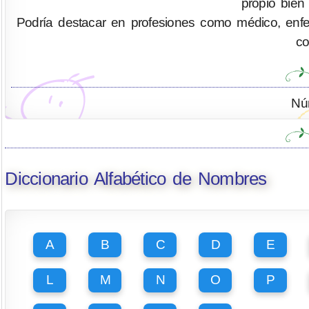
propio bien
Podría destacar en profesiones como médico, enferm
co
Nú
Diccionario Alfabético de Nombres
A
B
C
D
E
L
M
N
O
P