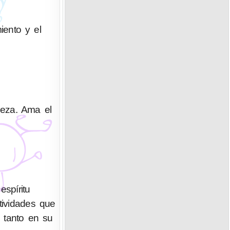
iento y el
deza. Ama el
spíritu
tividades que
o tanto en su