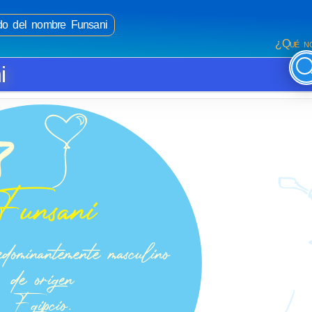
ado del nombre Funsani
¿Qué no
i