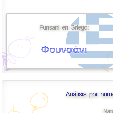
Funsani en Griego:
Φουνσάνι
Análisis por num
Nat