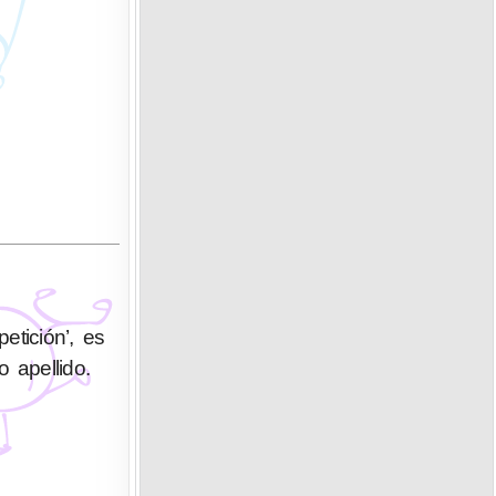
etición’, es
 apellido.