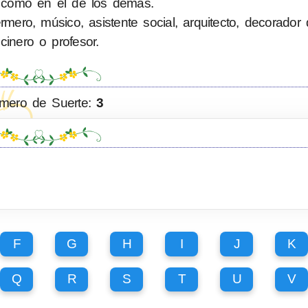
 como en el de los demás.
ero, músico, asistente social, arquitecto, decorador d
cinero o profesor.
mero de Suerte:
3
F
G
H
I
J
K
Q
R
S
T
U
V