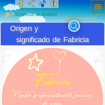
Men
ú
MiSabueso
Significado de Nombres
¿Qué nombre buscas?
Origen y
significado de Fabricia