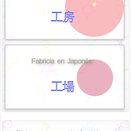
工房
Fabricia en Japonés:
工場