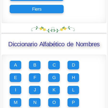
Fiers
Diccionario Alfabético de Nombres
A
B
C
D
E
F
G
H
I
J
K
L
M
N
O
P