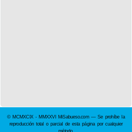
© MCMXCIX - MMXXVI MiSabueso.com — Se prohíbe la
reproducción total o parcial de esta página por cualquier
método.