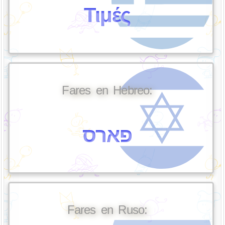
Τιμές
Fares en Hebreo:
פארס
Fares en Ruso: