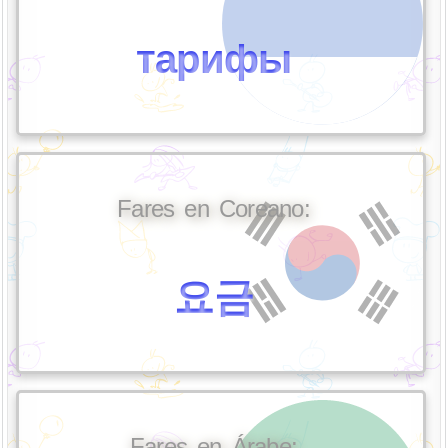
тарифы
Fares en Coreano:
요금
Fares en Árabe: