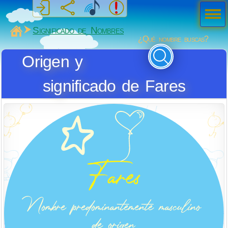
Men
ú
MiSabueso
Significado de Nombres
¿Qué nombre buscas?
Origen y
significado de Fares