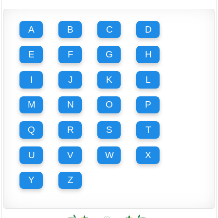
A
B
C
D
E
F
G
H
I
J
K
L
M
N
O
P
Q
R
S
T
U
V
W
X
Y
Z