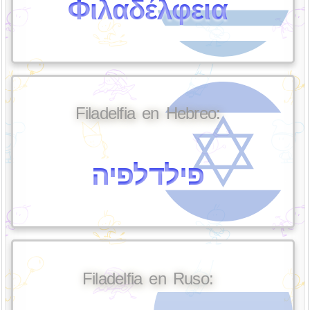
Φιλαδέλφεια
Filadelfia en Hebreo:
פילדלפיה
Filadelfia en Ruso: