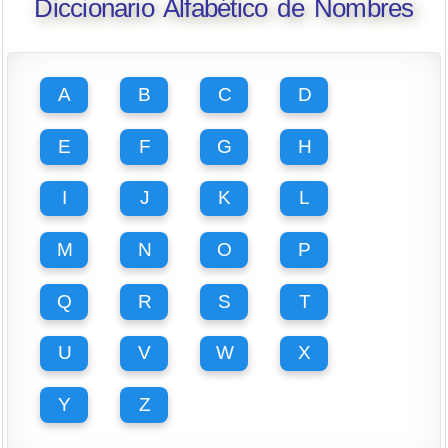
Diccionario Alfabético de Nombres
A
B
C
D
E
F
G
H
I
J
K
L
M
N
O
P
Q
R
S
T
U
V
W
X
Y
Z