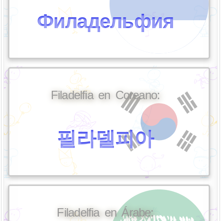
Филадельфия
Filadelfia en Coreano:
필라델피아
Filadelfia en Árabe: