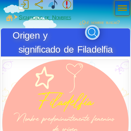
Men
ú
MiSabueso
Significado de Nombres
¿Qué nombre buscas?
Origen y
significado de Filadelfia