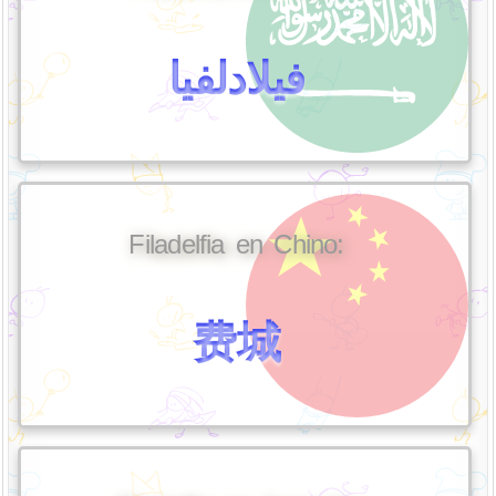
فيلادلفيا
Filadelfia en Chino:
费城