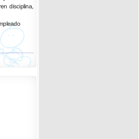
n disciplina,
empleado