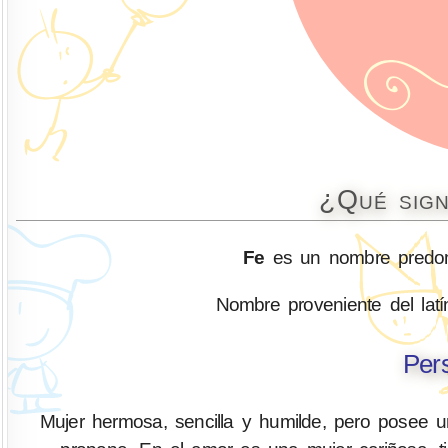
¿Qué sign
Fe
es un nombre predomi
Nombre proveniente del latín 
Per
Mujer hermosa, sencilla y humilde, pero posee u