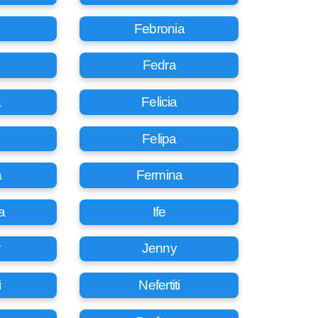
Febronia
Fedra
a
Felicia
s
Felipa
a
Fermina
a
Ife
Jenny
i
Nefertiti