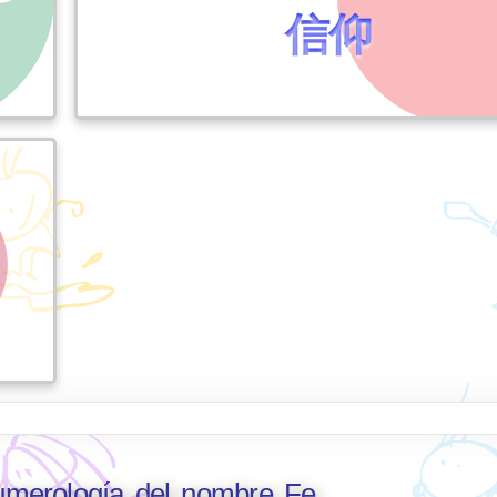
信仰
numerología del nombre Fe