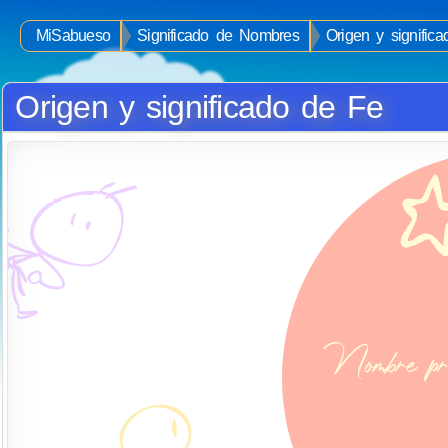
MiSabueso
Significado de Nombres
Origen y signific
Origen y significado de Fe