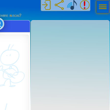
Men
ú
mbre buscas?