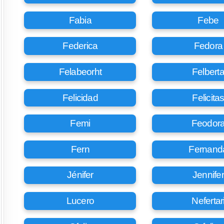
Fabia
Febe
Federica
Fedora
Felabeorht
Felbert
Felicidad
Felicita
Femi
Feodor
Fern
Fernand
Jénifer
Jennifer
Lucero
Nefertar