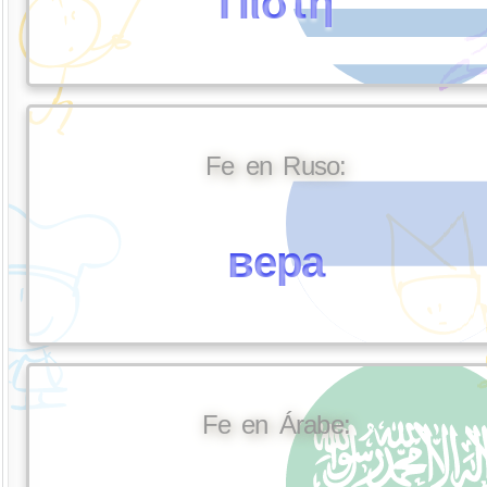
Πίστη
Fe en Ruso:
вера
Fe en Árabe: