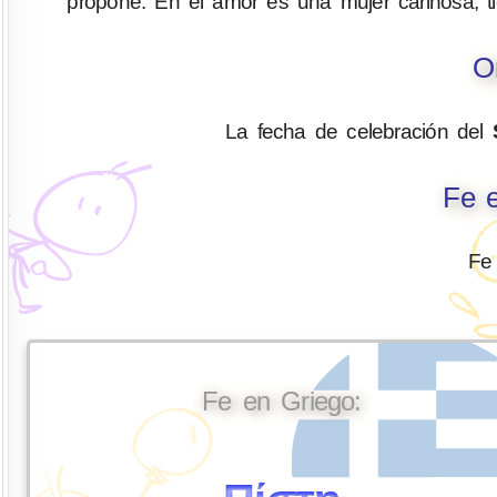
propone. En el amor es una mujer cariñosa, ti
O
La fecha de celebración del
Fe e
Fe
Fe en Griego: