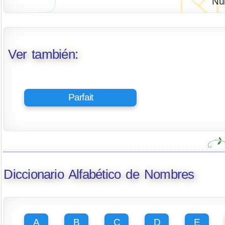
Nú
Ver también:
Parfait
Diccionario Alfabético de Nombres
A
B
C
D
E