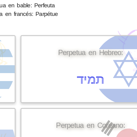
ua en bable: Perfeuta
a en francés: Parpétue
Perpetua en Hebreo:
תמיד
Perpetua en Coreano: