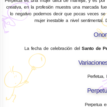
Perpetua es una mujer difícil de manejar, y es por 
creativa, en la profesión muestra una marcada fue
lo negativo podemos decir que pocas veces se 
mujer inestable a nivel sentimental. D
Onom
La fecha de celebración del
Santo de P
Variacione
Perfetua,
Perpetu
Perpetua e