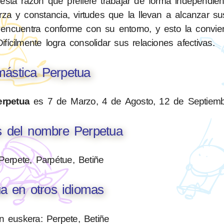
esta razón que prefiere trabajar de forma independient
rza y constancia, virtudes que la llevan a alcanzar s
encuentra conforme con su entorno, y esto la convie
ifícilmente logra consolidar sus relaciones afectivas.
ástica Perpetua
erpetua
es 7 de Marzo, 4 de Agosto, 12 de Septiemb
s del nombre Perpetua
 Perpete, Parpétue, Betiñe
a en otros idiomas
n euskera: Perpete, Betiñe