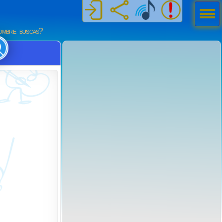
Men
ú
mbre buscas?