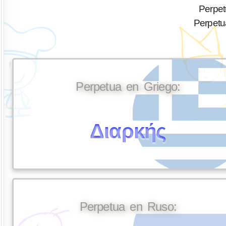
Perpet
Perpetu
Perpetua en Griego:
Διαρκής
Perpetua en Ruso: