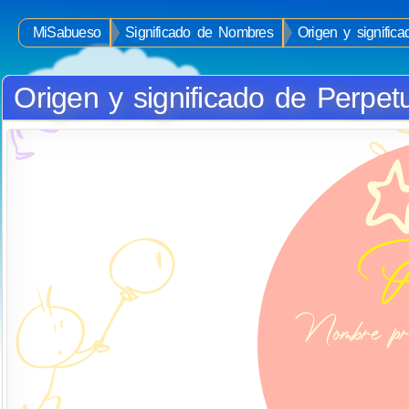
MiSabueso
Significado de Nombres
Origen y signific
Origen y significado de Perpet