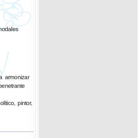
modales
a armonizar
penetrante
tico, pintor,