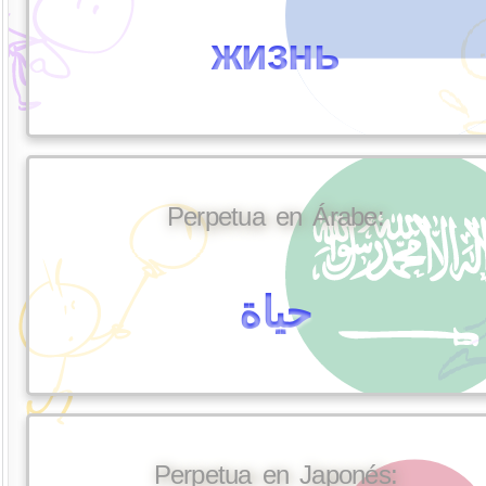
жизнь
Perpetua en Árabe:
حياة
Perpetua en Japonés: