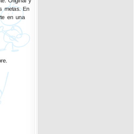
e. Original y
us metas. En
rte en una
re.