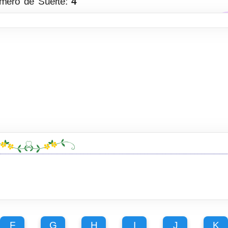
mero de Suerte:
4
F
G
H
I
J
K