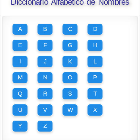
Diccionario Alfabético de Nombres
A
B
C
D
E
F
G
H
I
J
K
L
M
N
O
P
Q
R
S
T
U
V
W
X
Y
Z