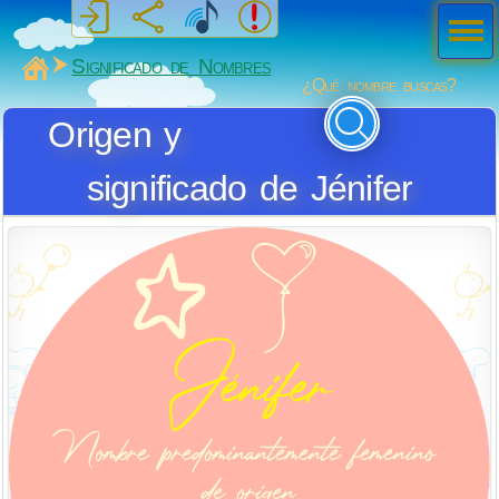
Men
ú
MiSabueso
Significado de Nombres
¿Qué nombre buscas?
Origen y
significado de Jénifer