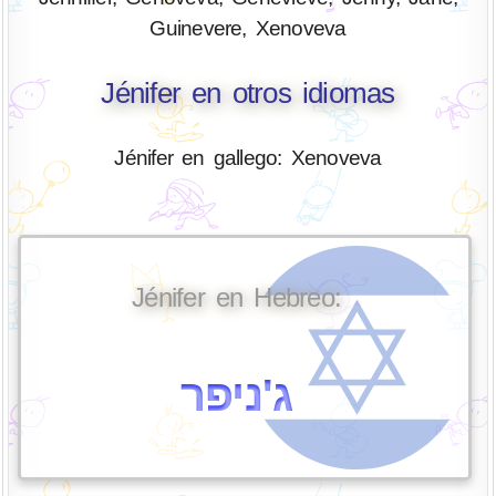
Guinevere, Xenoveva
Jénifer en otros idiomas
Jénifer en gallego: Xenoveva
Jénifer en Hebreo:
ג'ניפר