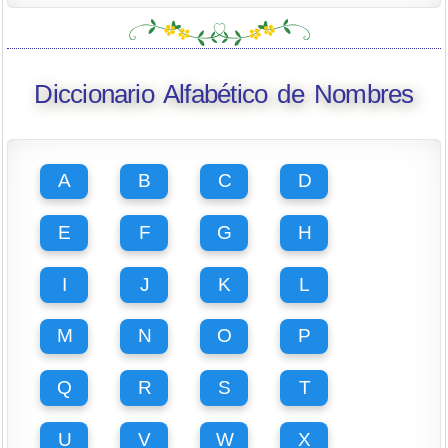
Diccionario Alfabético de Nombres
A
B
C
D
E
F
G
H
I
J
K
L
M
N
O
P
Q
R
S
T
U
V
W
X