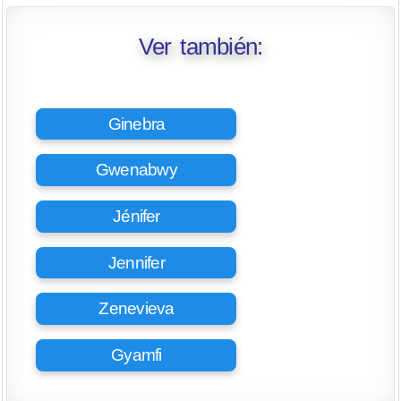
Ver también:
Ginebra
Gwenabwy
Jénifer
Jennifer
Zenevieva
Gyamfi