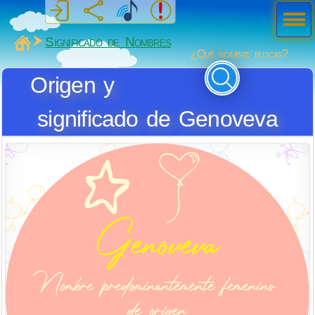
Men
ú
MiSabueso
Significado de Nombres
¿Qué nombre buscas?
Origen y
significado de Genoveva