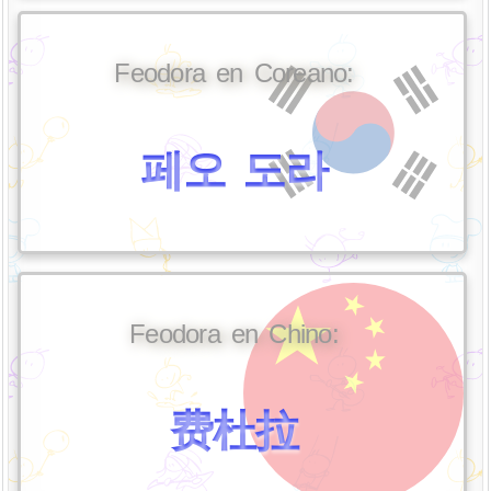
Feodora en Coreano:
페오 도라
Feodora en Chino:
费杜拉