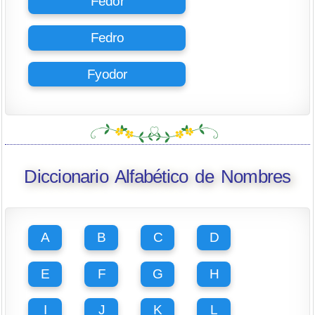
Fedor
Fedro
Fyodor
Diccionario Alfabético de Nombres
A
B
C
D
E
F
G
H
I
J
K
L