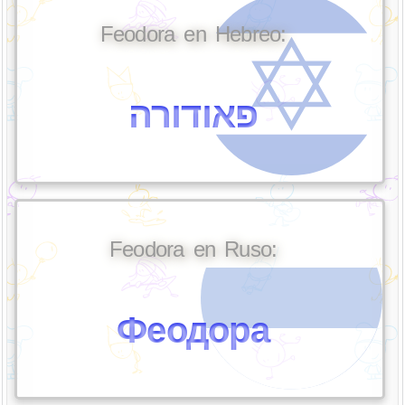
Feodora en Hebreo:
פאודורה
Feodora en Ruso:
Феодора