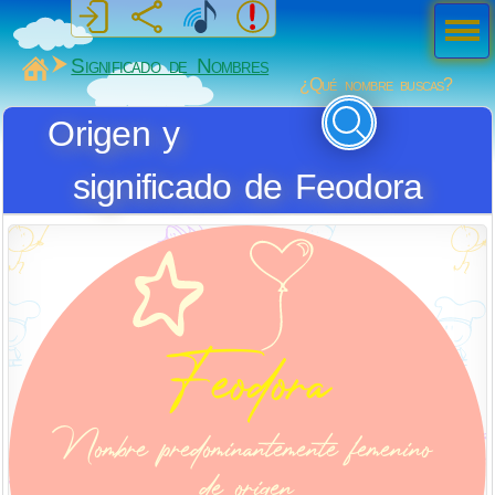
Men
ú
MiSabueso
Significado de Nombres
¿Qué nombre buscas?
Origen y
significado de Feodora