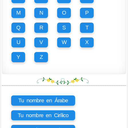
M
N
O
P
Q
R
S
T
U
V
W
X
Y
Z
Tu nombre en Árabe
Tu nombre en Cirílico