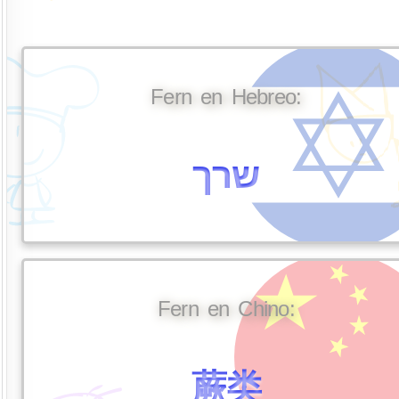
Fern en Hebreo:
שרך
Fern en Chino:
蕨类