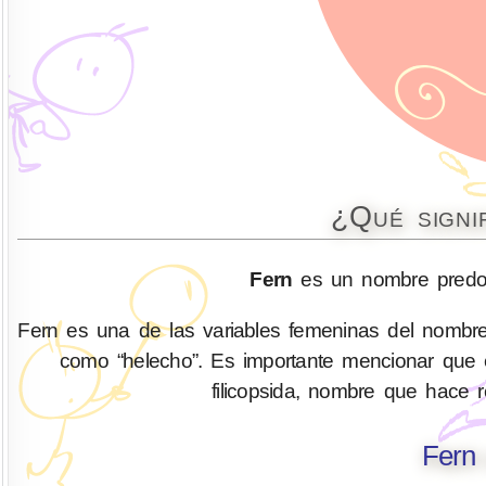
¿Qué signi
Fern
es un nombre predom
Fern es una de las variables femeninas del nombre ‘
como “helecho”. Es importante mencionar que el 
filicopsida, nombre que hace r
Fern 