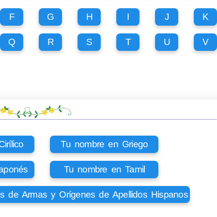
F
G
H
I
J
K
Q
R
S
T
U
V
rílico
Tu nombre en Griego
aponés
Tu nombre en Tamil
os de Armas y Orígenes de Apellidos Hispanos