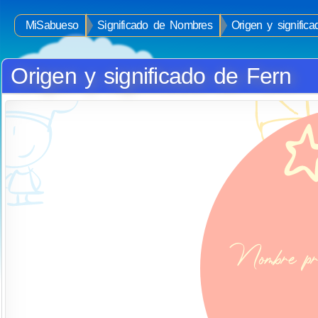
MiSabueso
Significado de Nombres
Origen y signific
Origen y significado de Fern