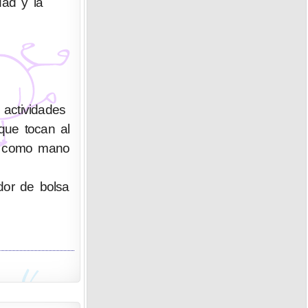
dad y la
actividades
que tocan al
ue como mano
edor de bolsa