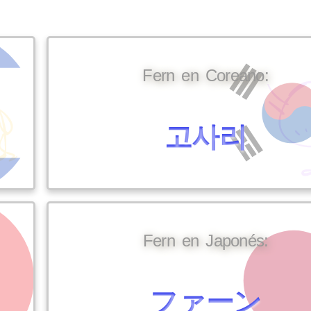
Fern en Coreano:
고사리
Fern en Japonés:
ファーン