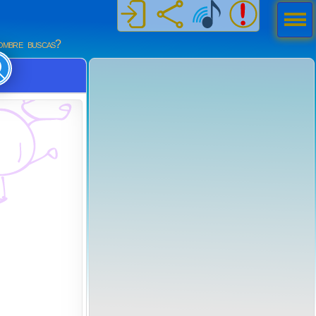
Men
ú
mbre buscas?