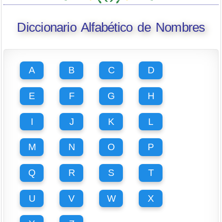
Diccionario Alfabético de Nombres
A
B
C
D
E
F
G
H
I
J
K
L
M
N
O
P
Q
R
S
T
U
V
W
X