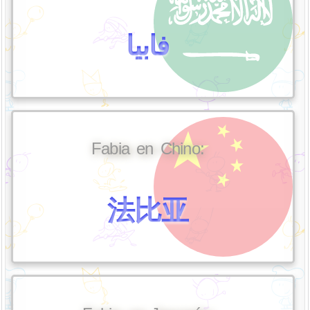
فابيا
Fabia en Chino:
法比亚