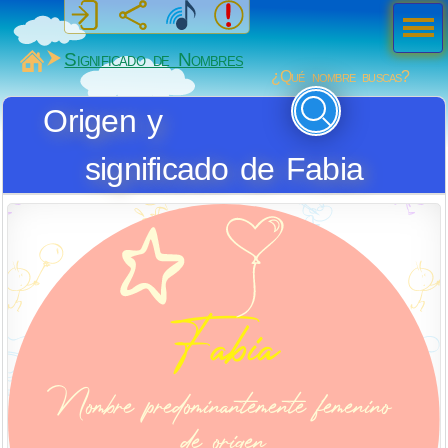
Men
ú
MiSabueso
Significado de Nombres
¿Qué nombre buscas?
Origen y
significado de Fabia