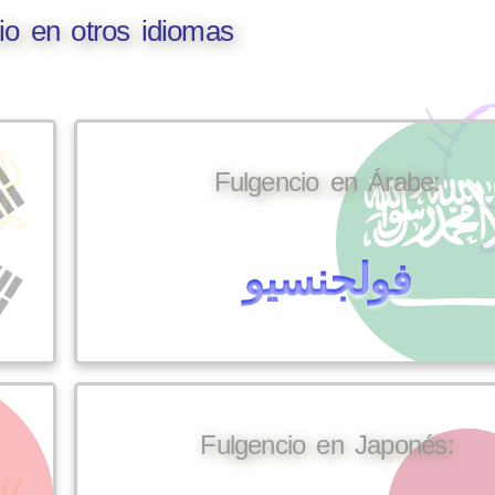
io en otros idiomas
Fulgencio en Árabe:
فولجنسيو
Fulgencio en Japonés: