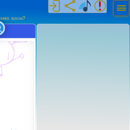
Men
ú
mbre buscas?