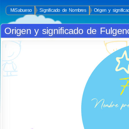
MiSabueso
Significado de Nombres
Origen y signific
Origen y significado de Fulgen