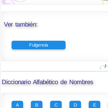
Ver también:
Fulgencia
Diccionario Alfabético de Nombres
A
B
C
D
E