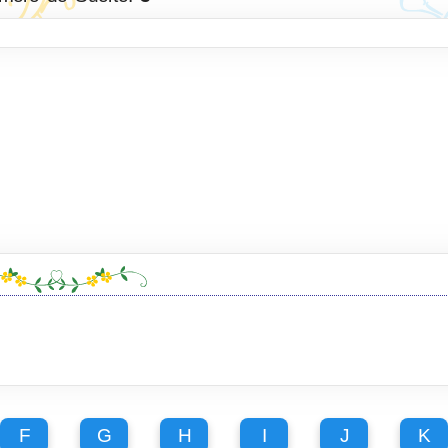
F
G
H
I
J
K