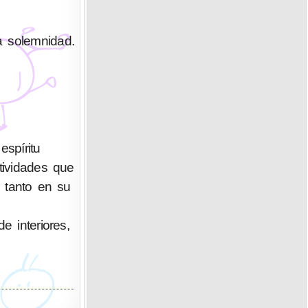
a solemnidad.
spíritu
tividades que
o tanto en su
e interiores,