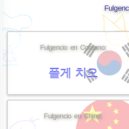
Fulgenc
Fulgencio en Coreano:
풀게 치오
Fulgencio en Chino: