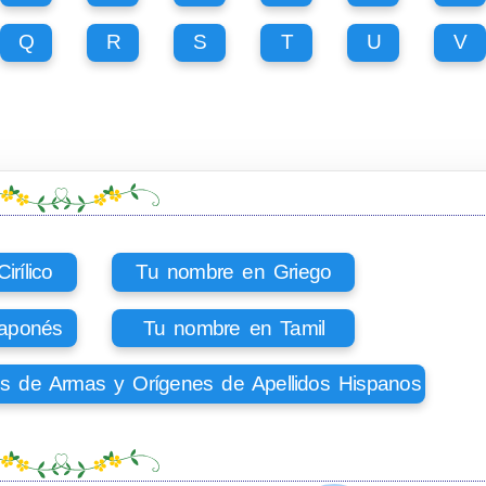
Q
R
S
T
U
V
rílico
Tu nombre en Griego
aponés
Tu nombre en Tamil
os de Armas y Orígenes de Apellidos Hispanos