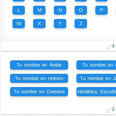
L
M
N
O
P
W
X
Y
Z
Tu nombre en Árabe
Tu nombre en Ci
Tu nombre en Hebreo
Tu nombre en J
Tu nombre en Coreano
Heráldica, Escud