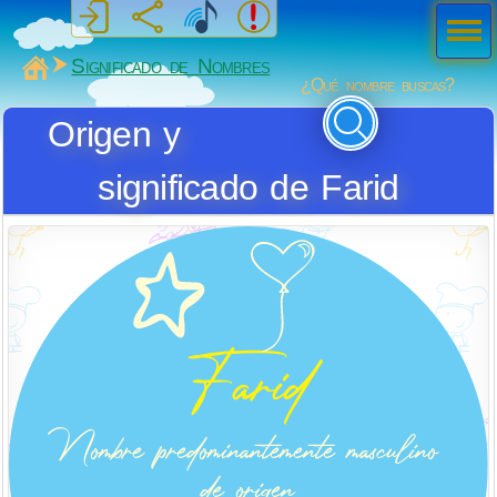
Men
ú
MiSabueso
Significado de Nombres
¿Qué nombre buscas?
Origen y
significado de Farid