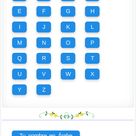
E
F
G
H
I
J
K
L
M
N
O
P
Q
R
S
T
U
V
W
X
Y
Z
Tu nombre en Árabe