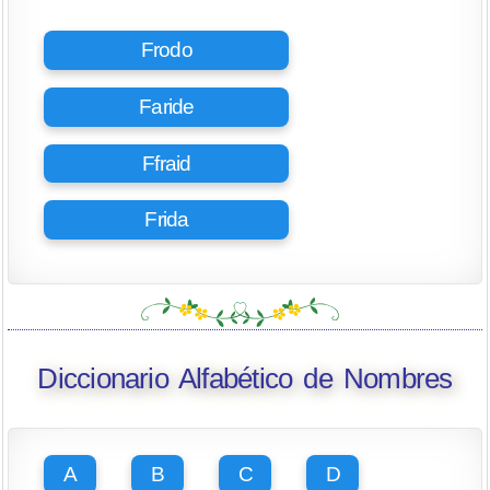
Frodo
Faride
Ffraid
Frida
Diccionario Alfabético de Nombres
A
B
C
D