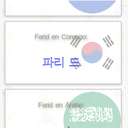
Farid en Coreano:
파리 드
Farid en Árabe: