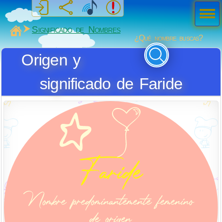
Men
ú
MiSabueso
Significado de Nombres
¿Qué nombre buscas?
Origen y
significado de Faride