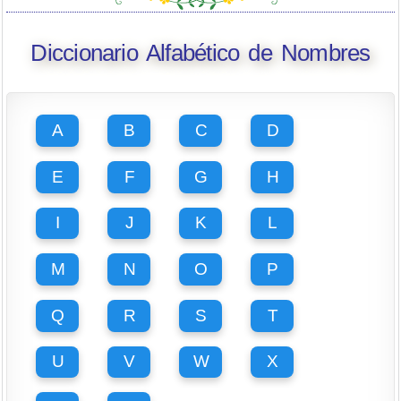
Diccionario Alfabético de Nombres
A
B
C
D
E
F
G
H
I
J
K
L
M
N
O
P
Q
R
S
T
U
V
W
X