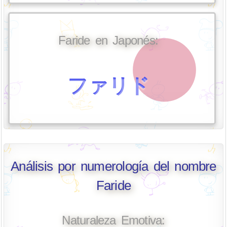
Faride en Japonés:
ファリド
Análisis por numerología del nombre
Faride
Naturaleza Emotiva: