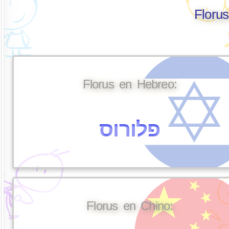
Floru
Florus en Hebreo:
פלורוס
Florus en Chino: