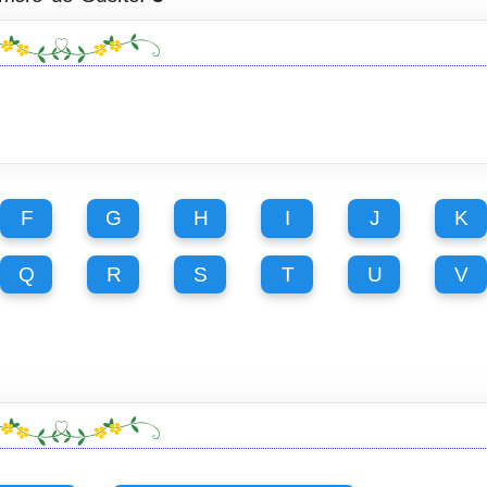
F
G
H
I
J
K
Q
R
S
T
U
V