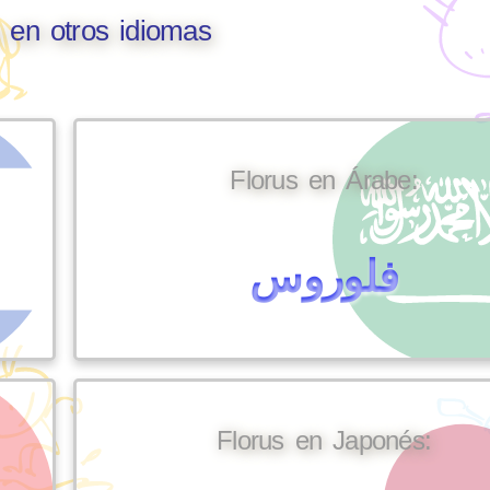
s en otros idiomas
Florus en Árabe:
فلوروس
Florus en Japonés: