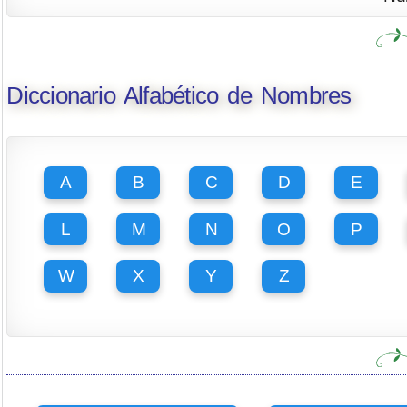
Diccionario Alfabético de Nombres
A
B
C
D
E
L
M
N
O
P
W
X
Y
Z