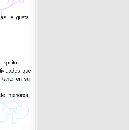
as. le gusta
spíritu
tividades que
o tanto en su
e interiores,