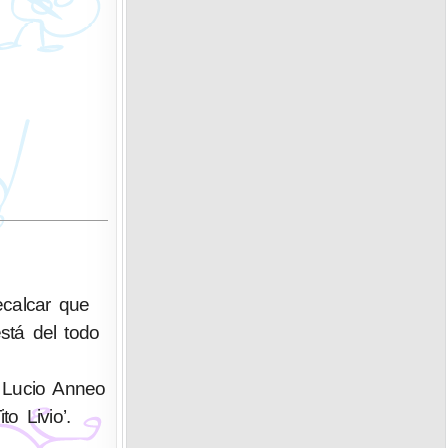
recalcar que
stá del todo
, Lucio Anneo
o Livio’.