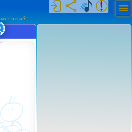
Men
ú
mbre buscas?