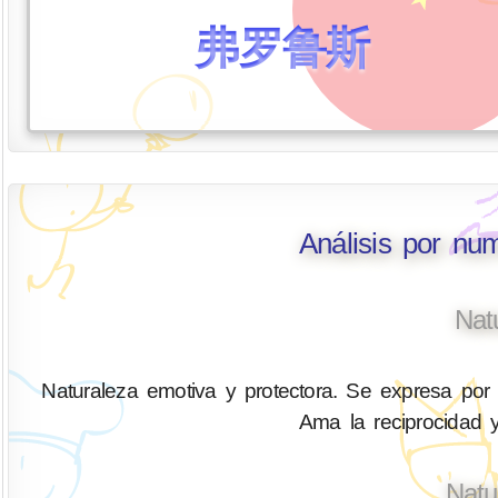
弗罗鲁斯
Análisis por nu
Nat
Naturaleza emotiva y protectora. Se expresa por 
Ama la reciprocidad y
Natu