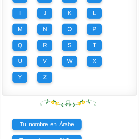
I
J
K
L
M
N
O
P
Q
R
S
T
U
V
W
X
Y
Z
Tu nombre en Árabe