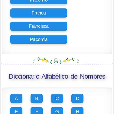
Franca
Francisca
Pacomia
Diccionario Alfabético de Nombres
A
B
C
D
E
F
G
H