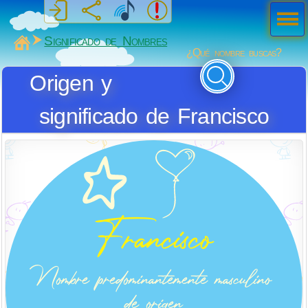
Men
ú
MiSabueso
Significado de Nombres
¿Qué nombre buscas?
Origen y
significado de Francisco