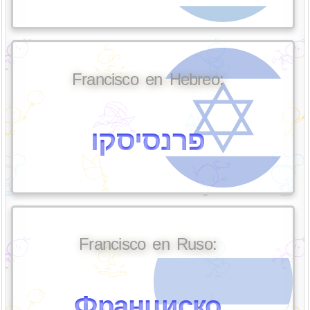
Francisco en Hebreo:
פרנסיסקו
Francisco en Ruso:
Франциско