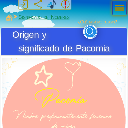
Men
ú
MiSabueso
Significado de Nombres
¿Qué nombre buscas?
Origen y
significado de Pacomia