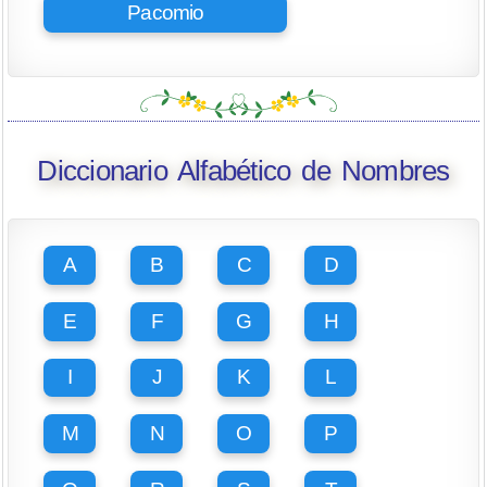
Pacomio
Diccionario Alfabético de Nombres
A
B
C
D
E
F
G
H
I
J
K
L
M
N
O
P