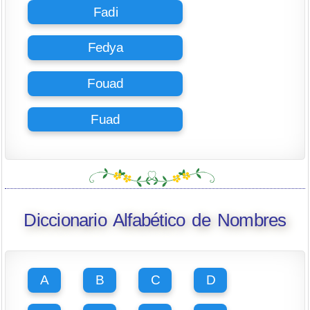
Fadi
Fedya
Fouad
Fuad
Diccionario Alfabético de Nombres
A
B
C
D