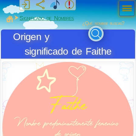
Men
ú
MiSabueso
Significado de Nombres
¿Qué nombre buscas?
Origen y
significado de Faithe