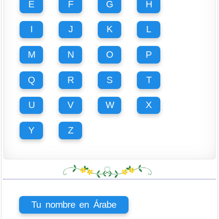
E
F
G
H
I
J
K
L
M
N
O
P
Q
R
S
T
U
V
W
X
Y
Z
Tu nombre en Árabe