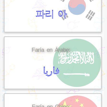
파리 아
Faría en Árabe:
فاريا
Faría en Chino: