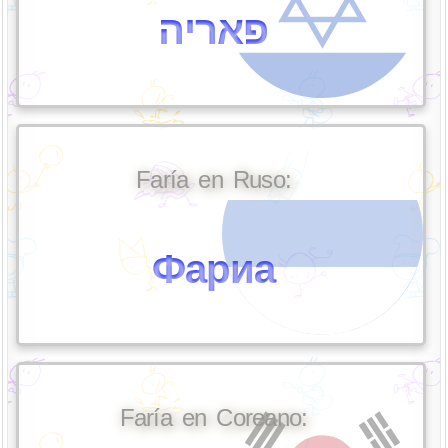
פאריה
Faría en Ruso:
Фариа
Faría en Coreano: