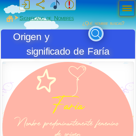
Men
ú
MiSabueso
Significado de Nombres
¿Qué nombre buscas?
Origen y
significado de Faría