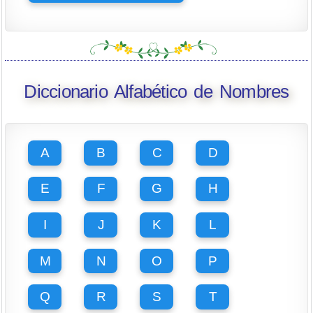
Diccionario Alfabético de Nombres
A
B
C
D
E
F
G
H
I
J
K
L
M
N
O
P
Q
R
S
T