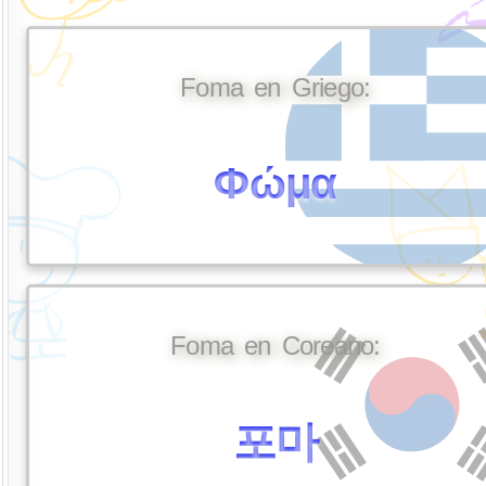
Foma en Griego:
Φώμα
Foma en Coreano:
포마