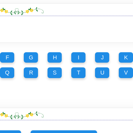
F
G
H
I
J
K
Q
R
S
T
U
V