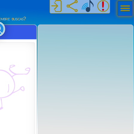
Men
ú
mbre buscas?