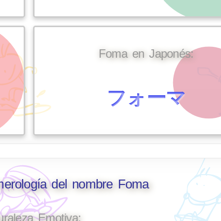
Foma en Japonés:
フォーマ
umerología del nombre Foma
uraleza Emotiva: