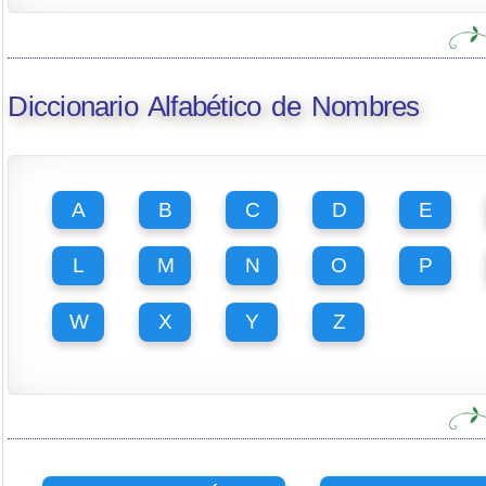
Diccionario Alfabético de Nombres
A
B
C
D
E
L
M
N
O
P
W
X
Y
Z