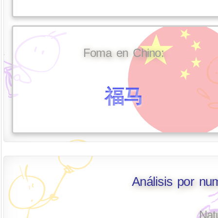
Foma en Chino:
福马
Análisis por n
Nat