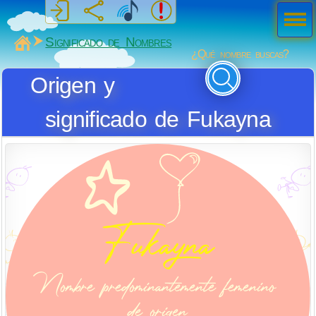
Men
ú
MiSabueso
Significado de Nombres
¿Qué nombre buscas?
Origen y
significado de Fukayna