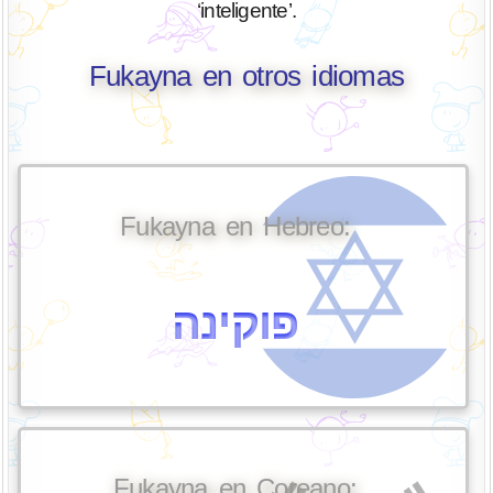
‘inteligente’.
Fukayna en otros idiomas
Fukayna en Hebreo:
פוקינה
Fukayna en Coreano: