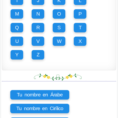
I
J
K
L
M
N
O
P
Q
R
S
T
U
V
W
X
Y
Z
Tu nombre en Árabe
Tu nombre en Cirílico