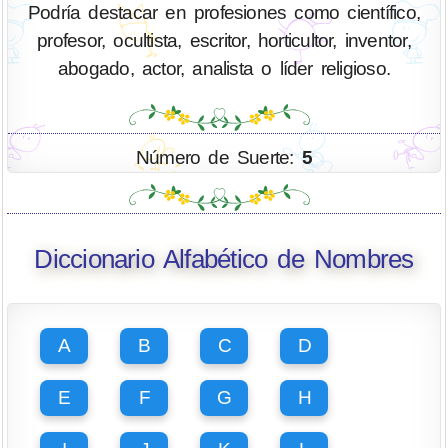
Podría destacar en profesiones como científico,
profesor, ocultista, escritor, horticultor, inventor,
abogado, actor, analista o líder religioso.
Número de Suerte:
5
Diccionario Alfabético de Nombres
A
B
C
D
E
F
G
H