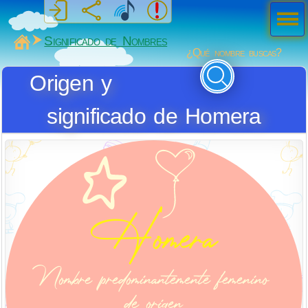
Men
ú
MiSabueso
Significado de Nombres
¿Qué nombre buscas?
Origen y
significado de Homera