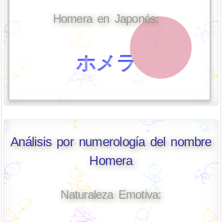
Homera en Japonés:
ホメラ
Análisis por numerología del nombre
Homera
Naturaleza Emotiva: