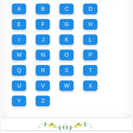
A
B
C
D
E
F
G
H
I
J
K
L
M
N
O
P
Q
R
S
T
U
V
W
X
Y
Z