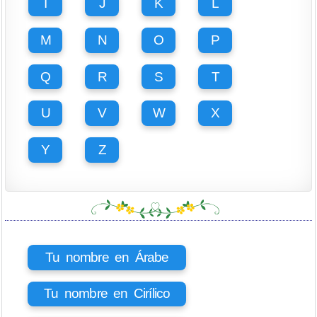
I
J
K
L
M
N
O
P
Q
R
S
T
U
V
W
X
Y
Z
Tu nombre en Árabe
Tu nombre en Cirílico