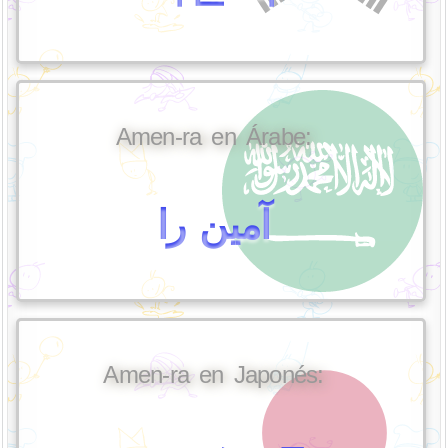
Amen-ra en Árabe:
آمين را
Amen-ra en Japonés: