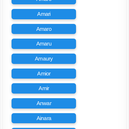
Amari
Amaro
Amaru
Amaury
Amior
Amir
Anwar
Ainara