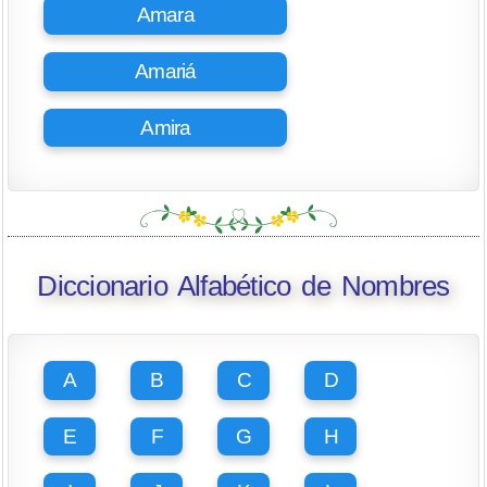
Amara
Amariá
Amira
Diccionario Alfabético de Nombres
A
B
C
D
E
F
G
H