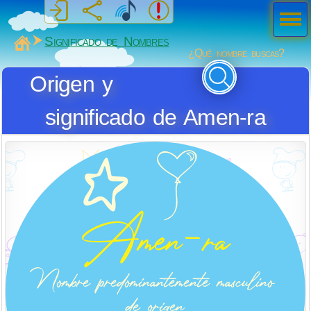
Men
ú
MiSabueso
Significado de Nombres
¿Qué nombre buscas?
Origen y
significado de Amen-ra