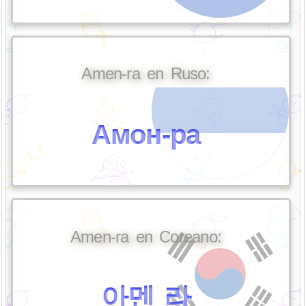
Amen-ra en Ruso:
Амон-ра
Amen-ra en Coreano:
아멘 라