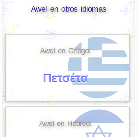
Awel en otros idiomas
Awel en Griego:
Πετσέτα
Awel en Hebreo: