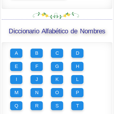
Diccionario Alfabético de Nombres
A
B
C
D
E
F
G
H
I
J
K
L
M
N
O
P
Q
R
S
T