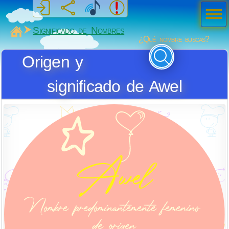
Men
ú
MiSabueso
Significado de Nombres
¿Qué nombre buscas?
Origen y
significado de Awel