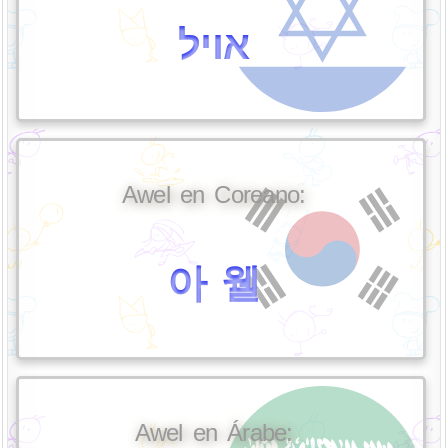
אויל
Awel en Coreano:
아 웰
Awel en Árabe: