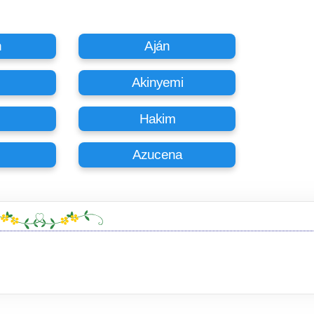
h
Aján
Akinyemi
Hakim
e
Azucena