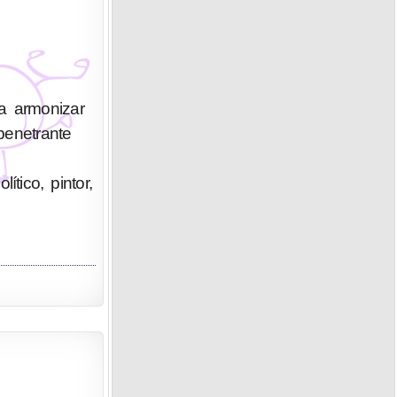
a armonizar
penetrante
tico, pintor,