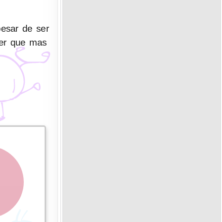
esar de ser
jer que mas