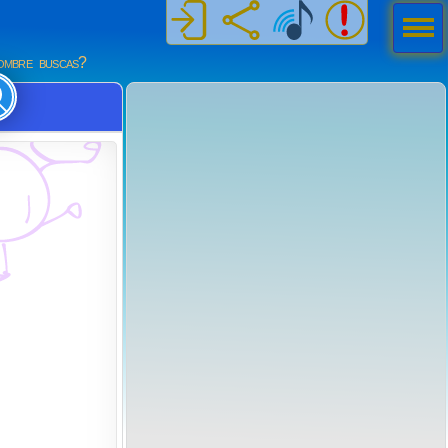
Men
ú
mbre buscas?