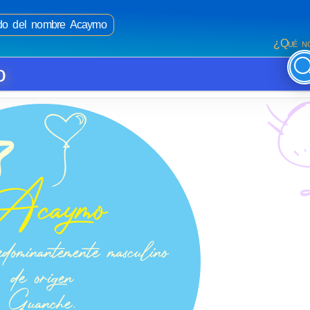
cado del nombre Acaymo
¿Qué no
o