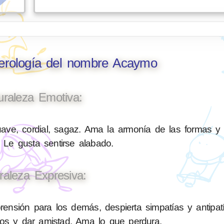
merología del nombre Acaymo
uraleza Emotiva:
ave, cordial, sagaz. Ama la armonía de las formas y
 Le gusta sentirse alabado.
raleza Expresiva:
sión para los demás, despierta simpatías y antipatí
nos y dar amistad. Ama lo que perdura.