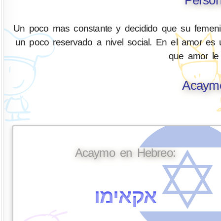
Un poco mas constante y decidido que su femeni
un poco reservado a nivel social. En el amor es
que amor le
Acaymo
Acaymo en Hebreo:
אקאימו