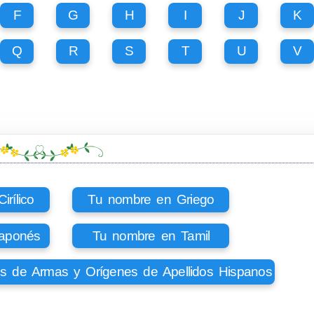
F
G
H
I
J
K
Q
R
S
T
U
V
rílico
Tu nombre en Griego
aponés
Tu nombre en Tamil
os de Armas y Orígenes de Apellidos Hispanos