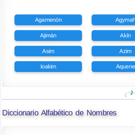
Agamenón
Agyma
Ajimán
Akín
Asim
Azim
Ioakim
Aquen
Diccionario Alfabético de Nombres