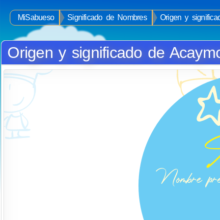
MiSabueso
Significado de Nombres
Origen y signifi
Origen y significado de Acaym