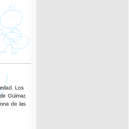
üedad. Los
 de Güímar,
rona de las