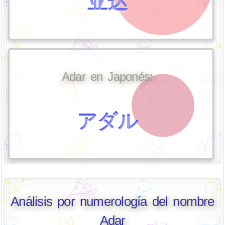
亚达
Adar en Japonés:
アダル
Análisis por numerología del nombre
Adar