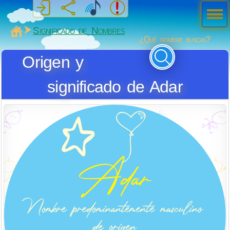
Men
ú
MiSabueso
Significado de Nombres
¿Qué nombre buscas?
Origen y
significado de Adar