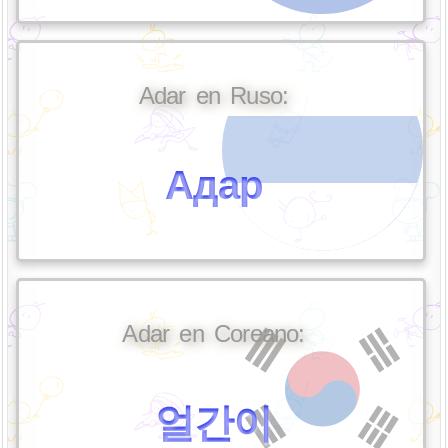
Adar en Ruso:
Адар
Adar en Coreano:
얼간이