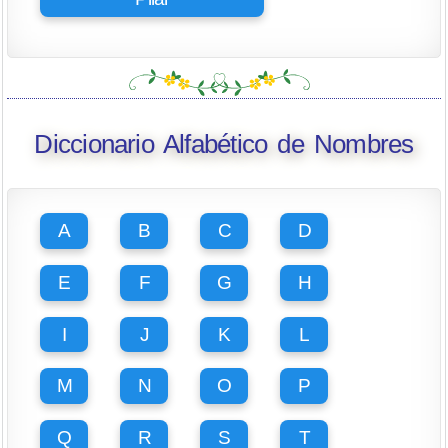
Diccionario Alfabético de Nombres
A
B
C
D
E
F
G
H
I
J
K
L
M
N
O
P
Q
R
S
T