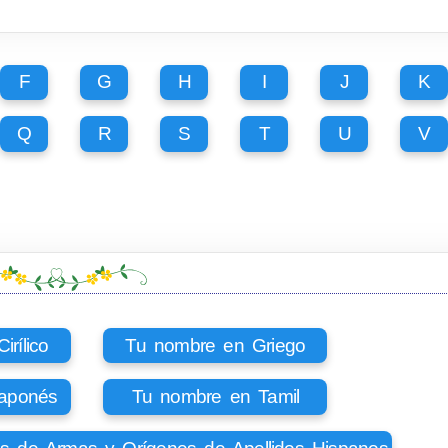
F
G
H
I
J
K
Q
R
S
T
U
V
rílico
Tu nombre en Griego
aponés
Tu nombre en Tamil