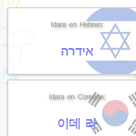
Idara en Hebreo:
אידרה
Idara en Coreano:
이데 라