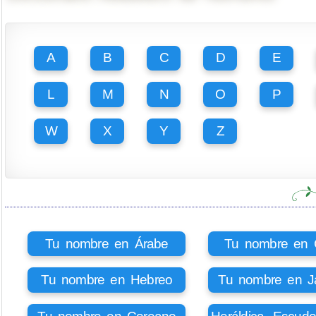
A
B
C
D
E
L
M
N
O
P
W
X
Y
Z
Tu nombre en Árabe
Tu nombre en Ci
Tu nombre en Hebreo
Tu nombre en J