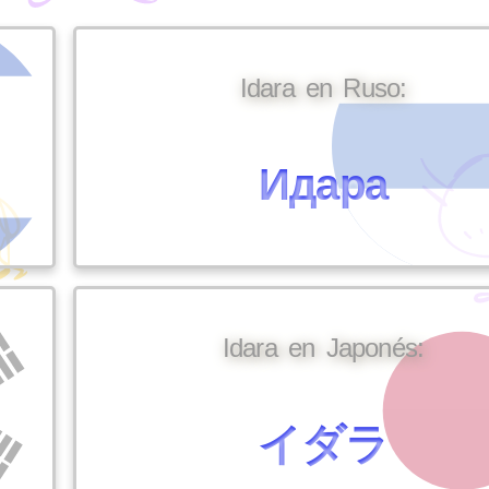
Idara en Ruso:
Идара
Idara en Japonés:
イダラ