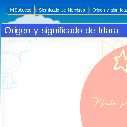
MiSabueso
Significado de Nombres
Origen y signific
Origen y significado de Idara