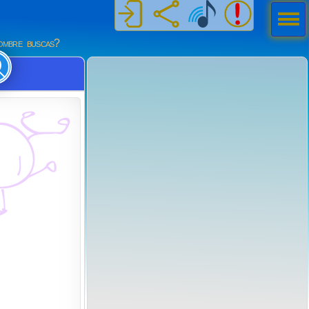
Men
ú
mbre buscas?