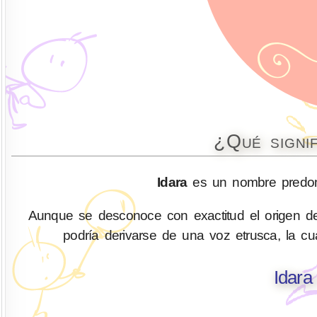
¿Qué signi
Idara
es un nombre predom
Aunque se desconoce con exactitud el origen de
podría derivarse de una voz etrusca, la cua
Idara