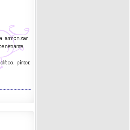
a armonizar
penetrante
tico, pintor,