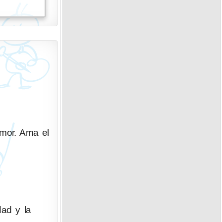
umor. Ama el
dad y la