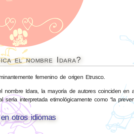
fica el nombre Idara?
inantemente femenino de origen Etrusco.
l nombre Idara, la mayoría de autores coinciden en a
l sería interpretada etimológicamente como “la preven
 en otros idiomas