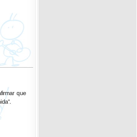
firmar que
ida”.