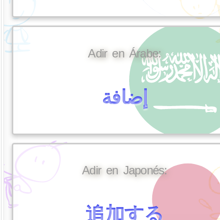
Adir en Árabe:
إضافة
Adir en Japonés:
追加する