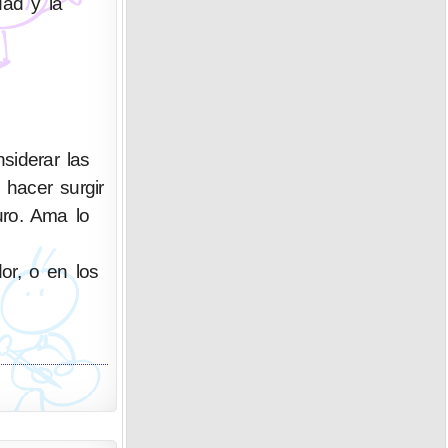
dad y la
siderar las
hacer surgir
uro. Ama lo
dor, o en los