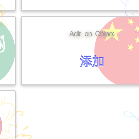
Adir en Chino:
添加