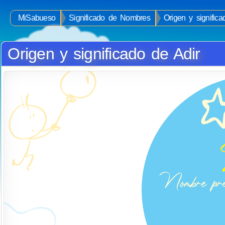
MiSabueso
Significado de Nombres
Origen y signific
Origen y significado de Adir