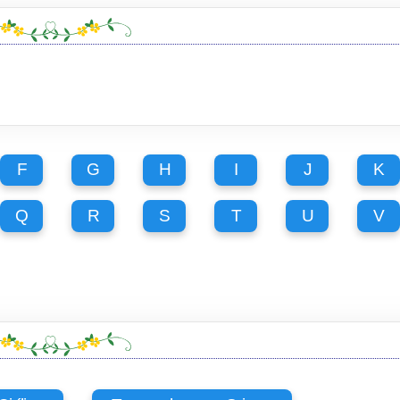
F
G
H
I
J
K
Q
R
S
T
U
V