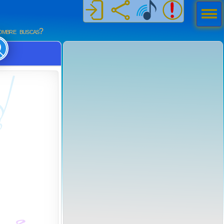
Men
ú
mbre buscas?