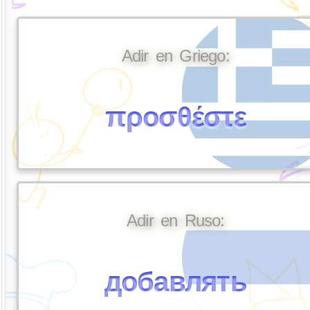
Adir en Griego:
προσθέστε
Adir en Ruso:
добавлять