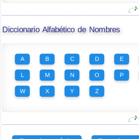
Diccionario Alfabético de Nombres
A
B
C
D
E
L
M
N
O
P
W
X
Y
Z