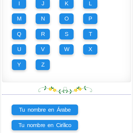
I
J
K
L
M
N
O
P
Q
R
S
T
U
V
W
X
Y
Z
Tu nombre en Árabe
Tu nombre en Cirílico