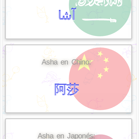
آشا
Asha en Chino:
阿莎
Asha en Japonés: