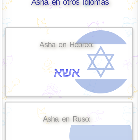
Asha en otros idiomas
Asha en Hebreo:
אשא
Asha en Ruso: