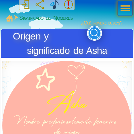
Men
ú
MiSabueso
Significado de Nombres
¿Qué nombre buscas?
Origen y
significado de Asha