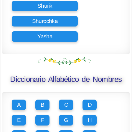
Shurik
Shurochka
Yasha
Diccionario Alfabético de Nombres
A
B
C
D
E
F
G
H