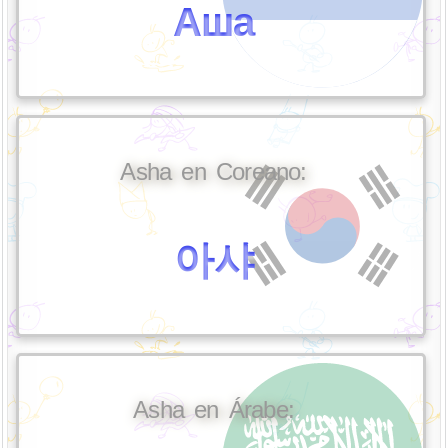
Аша
Asha en Coreano:
아샤
Asha en Árabe: