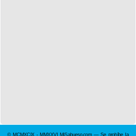
© MCMXCIX - MMXXVI MiSabueso.com — Se prohíbe la