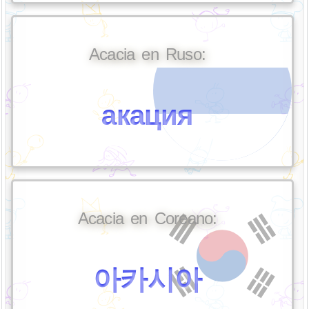
Acacia en Ruso:
акация
Acacia en Coreano:
아카시아