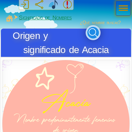
Men
ú
MiSabueso
Significado de Nombres
¿Qué nombre buscas?
Origen y
significado de Acacia