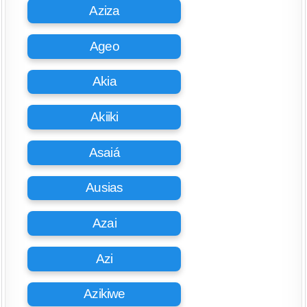
Aziza
Ageo
Akia
Akiiki
Asaiá
Ausias
Azai
Azi
Azikiwe