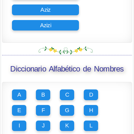
Aziz
Azizi
Diccionario Alfabético de Nombres
A
B
C
D
E
F
G
H
I
J
K
L