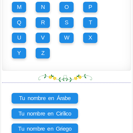
M
N
O
P
Q
R
S
T
U
V
W
X
Y
Z
Tu nombre en Árabe
Tu nombre en Cirílico
Tu nombre en Griego