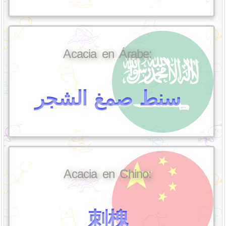
Acacia en Árabe:
سنط صمغ الشجر
Acacia en Chino:
刺槐