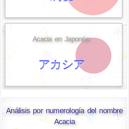
Acacia en Japonés:
アカシア
Análisis por numerología del nombre
Acacia