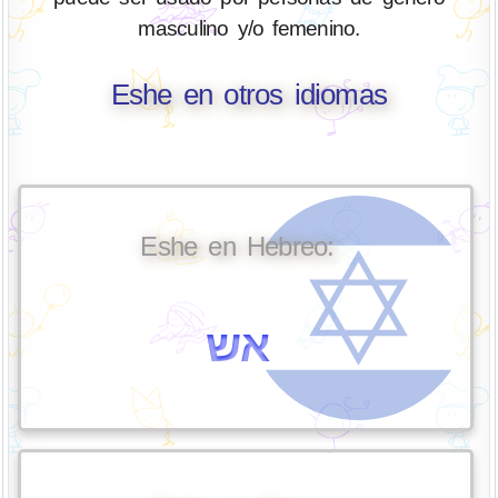
masculino y/o femenino.
Eshe en otros idiomas
Eshe en Hebreo:
אש