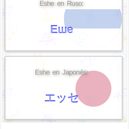
Eshe en Ruso:
Еше
Eshe en Japonés:
エッセ