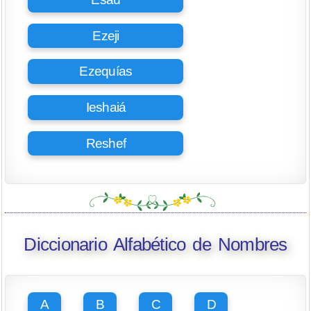
Ezeji
Ezequías
Ieshaiá
Reshef
Diccionario Alfabético de Nombres
A
B
C
D