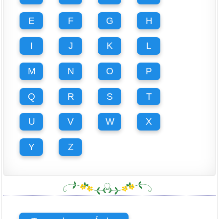
E
F
G
H
I
J
K
L
M
N
O
P
Q
R
S
T
U
V
W
X
Y
Z