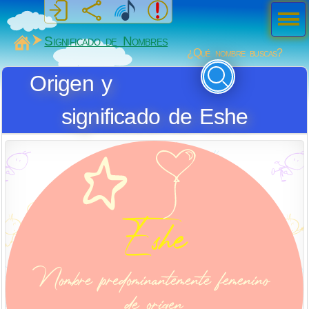
Men
ú
MiSabueso
Significado de Nombres
¿Qué nombre buscas?
Origen y
significado de Eshe