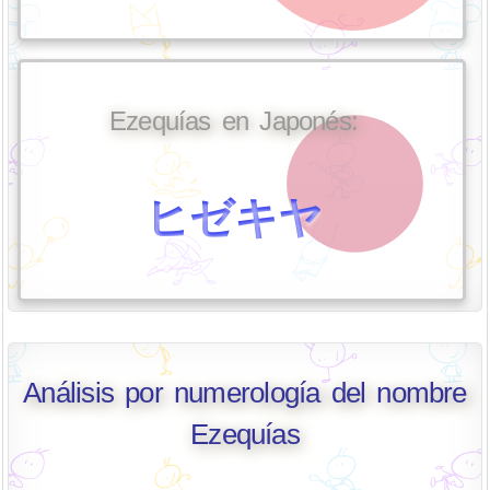
Ezequías en Japonés:
ヒゼキヤ
Análisis por numerología del nombre
Ezequías