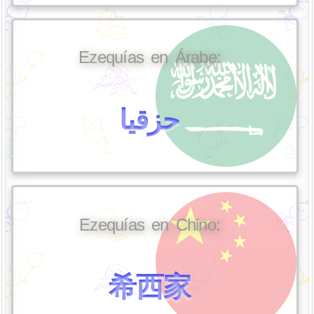
Ezequías en Árabe:
حزقيا
Ezequías en Chino:
希西家