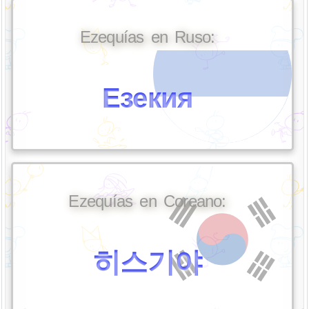
Ezequías en Ruso:
Езекия
Ezequías en Coreano:
히스기야