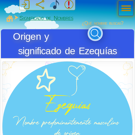
Men
ú
MiSabueso
Significado de Nombres
¿Qué nombre buscas?
Origen y
significado de Ezequías