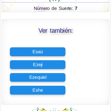
Número de Suerte:
7
Ver también:
Esaú
Ezeji
Ezequiel
Eshe