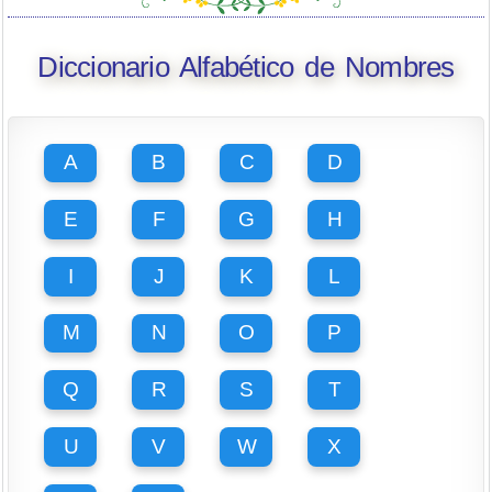
Diccionario Alfabético de Nombres
A
B
C
D
E
F
G
H
I
J
K
L
M
N
O
P
Q
R
S
T
U
V
W
X