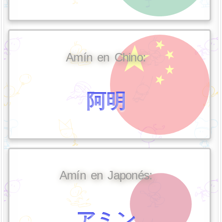
Amín en Chino:
阿明
Amín en Japonés:
アミン