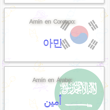
Amín en Coreano:
아민
Amín en Árabe:
أمين