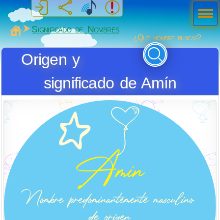
Men
ú
MiSabueso
Significado de Nombres
¿Qué nombre buscas?
Origen y
significado de Amín