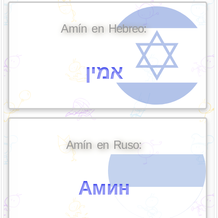
Amín en Hebreo:
אמין
Amín en Ruso:
Амин